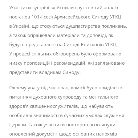
Учасники зустрічі здійснили ґрунтовний аналіз
постанов 101-ї сесії Архиєрейського Синоду УГКЦ
в Україні, що стосуються душпастирства покликань,
а також опрацювали матеріали та доповіді, які
будуть представлені на Синоді Єпископів УГКЦ.
У процесі спільних обговорень було сформовано
низку пропозицій і рекомендацій, які заплановано
представити владикам Синоду.
Окрему увагу під час праці комісії було приділено
питанням духовного супроводу та ментального
здоров’я священнослужителів, що набувають
особливої значимості в сучасних умовах служіння
Церкви. Також учасники повторно розглянули
оновлений документ щодо основних напрямів