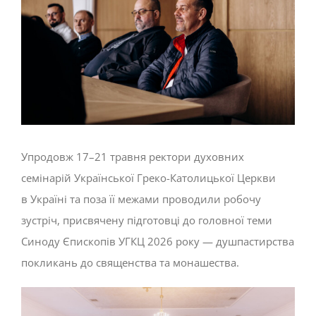
Упродовж 17–21 травня ректори духовних
семінарій Української Греко-Католицької Церкви
в Україні та поза її межами проводили робочу
зустріч, присвячену підготовці до головної теми
Синоду Єпископів УГКЦ 2026 року — душпастирства
покликань до священства та монашества.