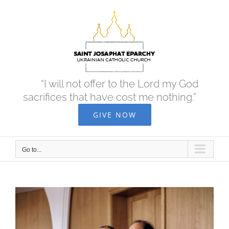
Skip
to
content
“I will not offer to the Lord my God
sacrifices that have cost me nothing.”
GIVE NOW
Go to...
View
Larger
Image