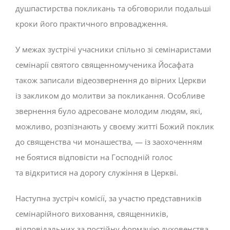
душпастирства покликань та обговорили подальші
кроки його практичного впровадження.
У межах зустрічі учасники спільно зі семінаристами
семінарії святого священномученика Йосафата
також записали відеозвернення до вірних Церкви
із закликом до молитви за покликання. Особливе
звернення було адресоване молодим людям, які,
можливо, розпізнають у своєму житті Божий поклик
до священства чи монашества, — із заохоченням
не боятися відповісти на Господній голос
та відкритися на дорогу служіння в Церкві.
Наступна зустріч комісії, за участю представників
семінарійного виховання, священників,
відповідальних за постійну формацію духовенства,