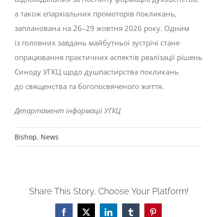
а також єпархіальних промоторів покликань,
запланована на 26–29 жовтня 2026 року. Одним
із головних завдань майбутньої зустрічі стане
опрацювання практичних аспектів реалізації рішень
Синоду УГКЦ щодо душпастирства покликань
до священства та богопосвяченого життя.
Департамент інформації УГКЦ
Bishop
,
News
Share This Story, Choose Your Platform!
Facebook
X
LinkedIn
Tumblr
Pinterest