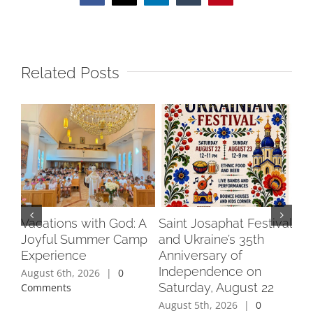
Related Posts
Vacations with God: A
Saint Josaphat Festival
Pra
Joyful Summer Camp
and Ukraine’s 35th
Do
Experience
Anniversary of
Au
Independence on
August 6th, 2026
|
0
Jul
Saturday, August 22
Comments
Co
August 5th, 2026
|
0