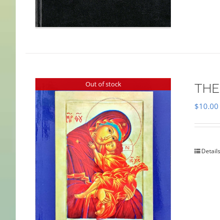
Out of stock
THE
$
10.00
Detail