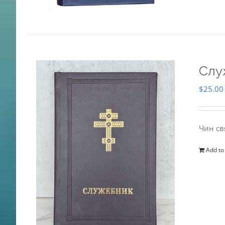
Слу
$
25.00
Чин св
Add to