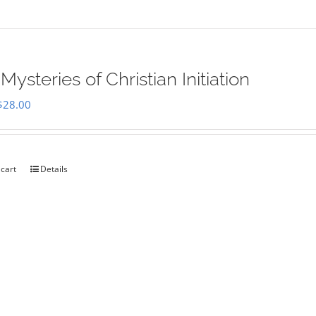
Mysteries of Christian Initiation
Original
Current
$
28.00
price
price
was:
is:
$35.00.
$28.00.
 cart
Details