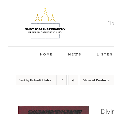
Skip
to
content
“I
HOME
NEWS
LISTEN
Sort by
Default Order
Show
24 Products
Divi