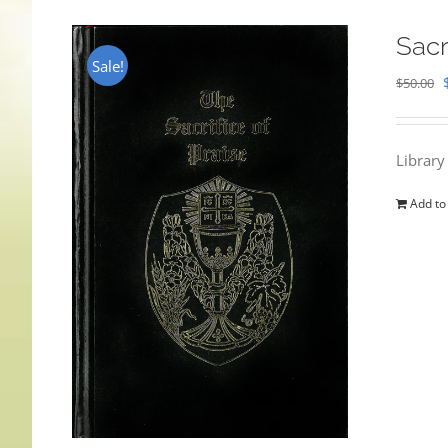
Sacr
Sale!
$
50.00
Library
Add to