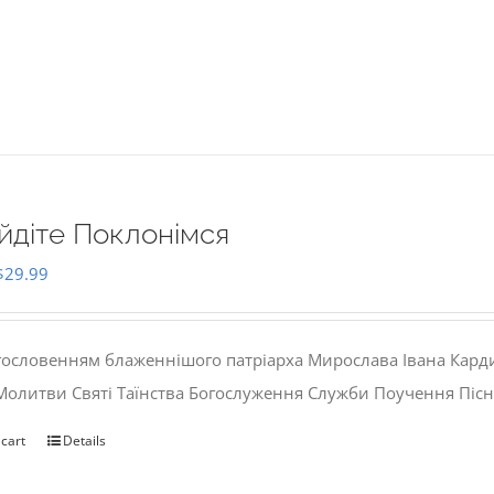
йдіте Поклонімся
Original
Current
$
29.99
price
price
was:
is:
гословенням блаженнішого патріарха Мирослава Івана Кард
$35.00.
$29.99.
 Молитви Святі Таїнства Богослуження Служби Поучення Пісн
 cart
Details