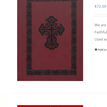
$
72.00
We are 
Faithfu
Used wi
Add to