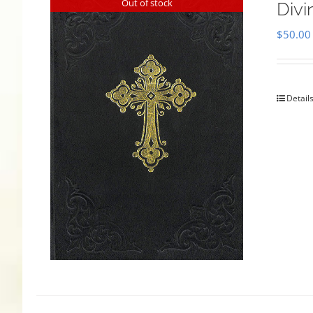
Out of stock
Divi
$
50.00
Detail