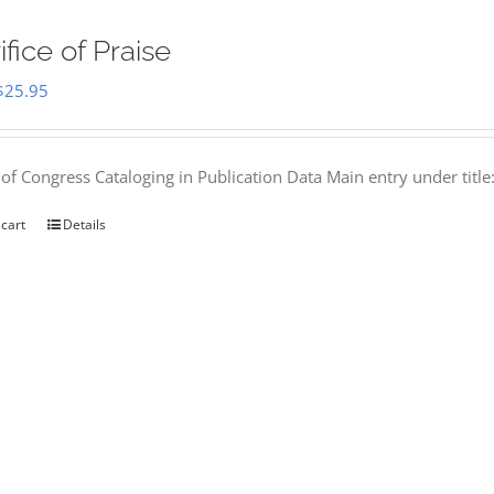
ifice of Praise
Original
Current
$
25.95
price
price
was:
is:
 of Congress Cataloging in Publication Data Main entry under titl
$50.00.
$25.95.
 cart
Details