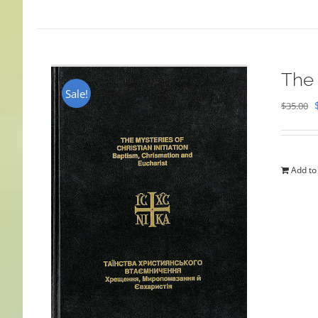
The 
Sale!
$
35.00
Add to