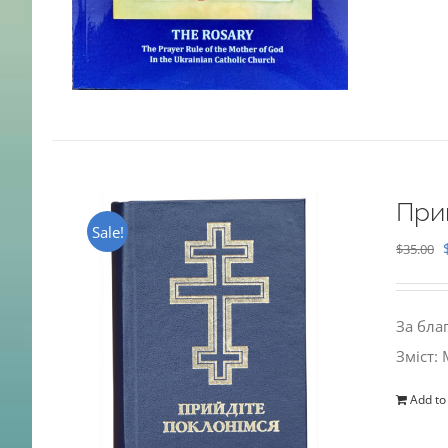
При
Sale!
$
35.00
За бла
Зміст:
Add to