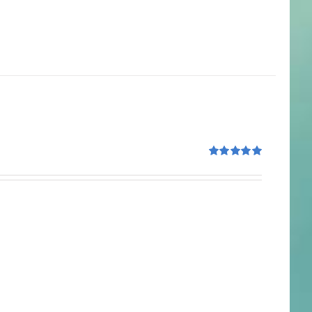
Rated
5.00
out of 5