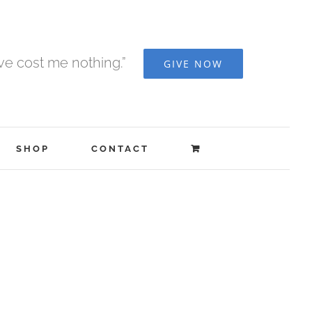
ave cost me nothing.”
GIVE NOW
SHOP
CONTACT