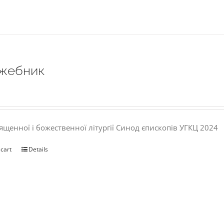
жебник
ященної і божественної літургії Синод єпископів УГКЦ 2024
 cart
Details