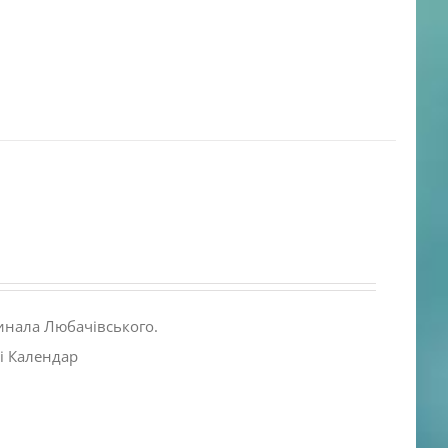
инала Любачівського.
і Календар