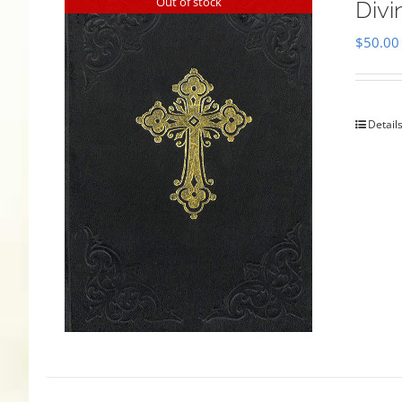
Out of stock
Divi
$
50.00
Detail