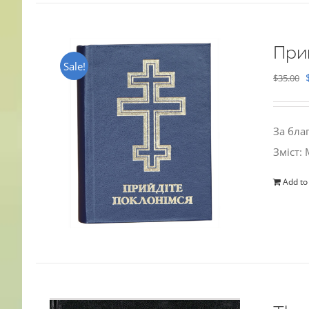
При
Sale!
$
35.00
За бла
Зміст:
Add to