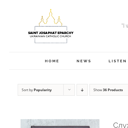
Skip
to
content
“I
HOME
NEWS
LISTEN
Sort by
Popularity
Show
36 Products
Слу