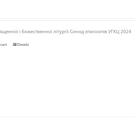
ященної і божественної літургії Синод єпископів УГКЦ 2024
 cart
Details