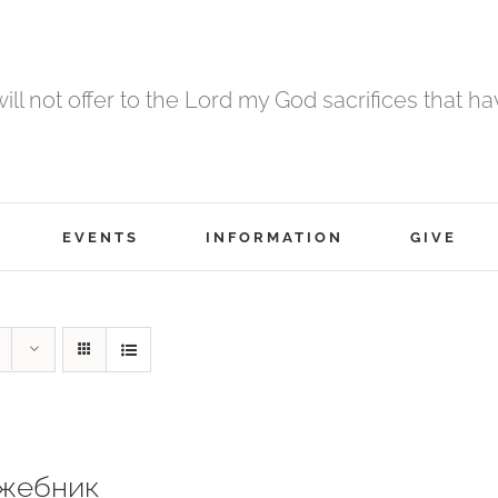
 will not offer to the Lord my God sacrifices that h
EVENTS
INFORMATION
GIVE
жебник