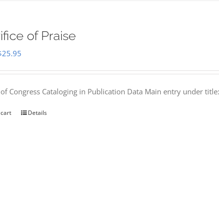
ifice of Praise
Original
Current
$
25.95
price
price
was:
is:
 of Congress Cataloging in Publication Data Main entry under titl
$50.00.
$25.95.
 cart
Details