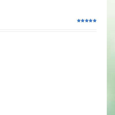
Rated
5.00
out of 5