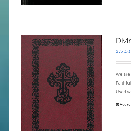
Divi
$
72.00
We are 
Faithfu
Used wi
Add to