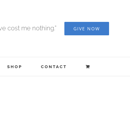
ave cost me nothing.”
GIVE NOW
SHOP
CONTACT