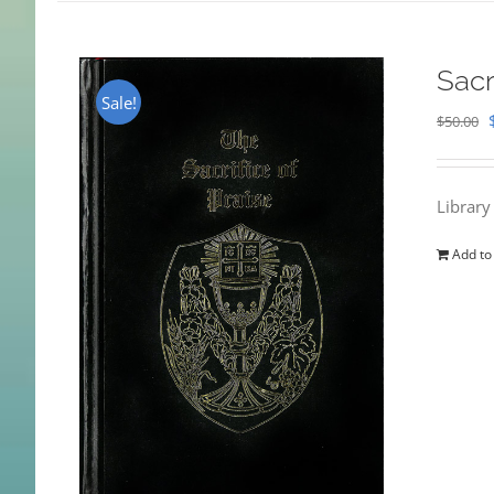
Sacr
Sale!
$
50.00
Library
Add to