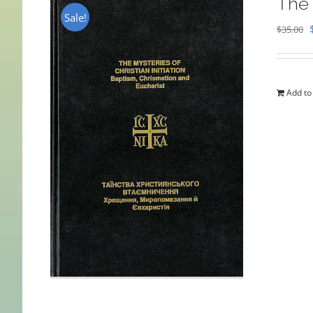
The 
Sale!
$
35.00
Add to