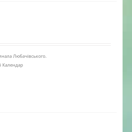
инала Любачівського.
і Календар