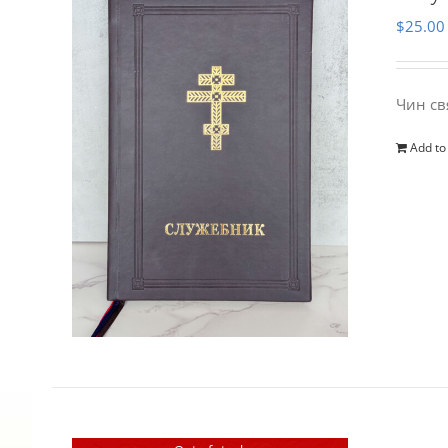
$
25.00
Чин св
Add to