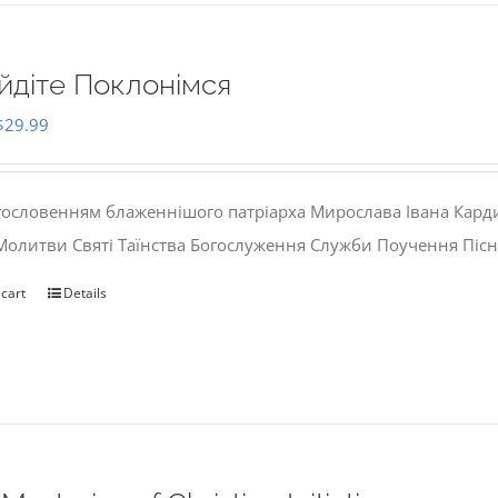
йдіте Поклонімся
Original
Current
$
29.99
price
price
was:
is:
гословенням блаженнішого патріарха Мирослава Івана Кард
$35.00.
$29.99.
 Молитви Святі Таїнства Богослуження Служби Поучення Пісн
 cart
Details