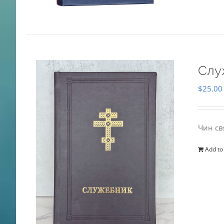
Слу
$
25.00
Чин св
Add to