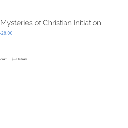
Mysteries of Christian Initiation
Original
Current
$
28.00
price
price
was:
is:
$35.00.
$28.00.
 cart
Details