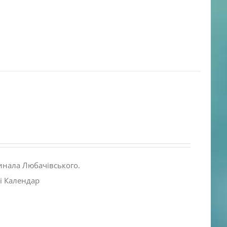
инала Любачівського.
і Календар