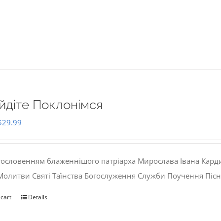
йдіте Поклонімся
Original
Current
$
29.99
price
price
was:
is:
гословенням блаженнішого патріарха Мирослава Івана Кард
$35.00.
$29.99.
 Молитви Святі Таїнства Богослуження Служби Поучення Пісн
 cart
Details