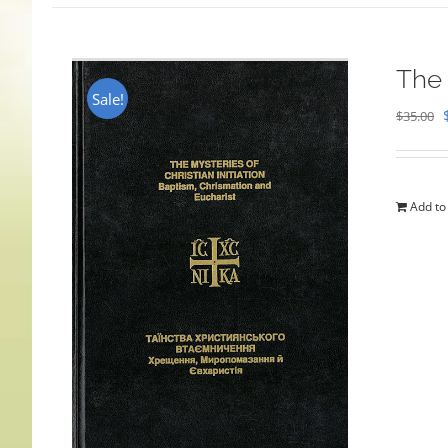
The 
Sale!
$
35.00
Add to