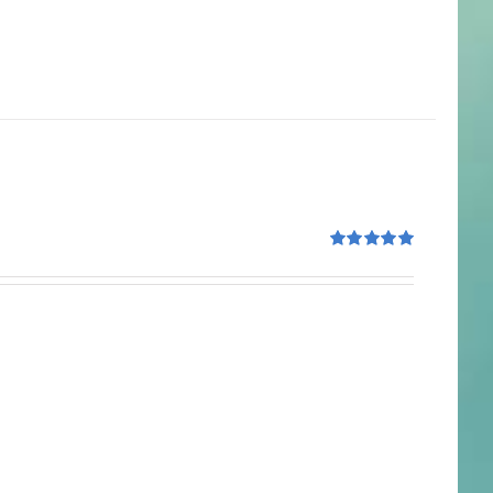
Rated
5.00
out of 5