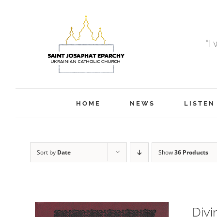
Skip
to
content
“I
HOME
NEWS
LISTEN
Sort by
Date
Show
36 Products
Divi