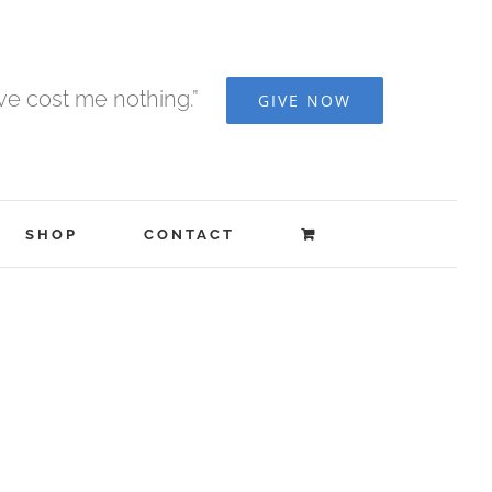
ave cost me nothing.”
GIVE NOW
SHOP
CONTACT