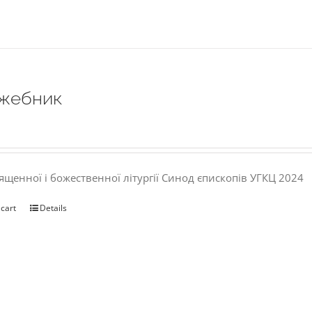
жебник
ященної і божественної літургії Синод єпископів УГКЦ 2024
 cart
Details