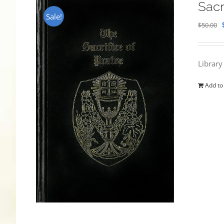
Sacr
Sale!
$
50.00
Library
Add to