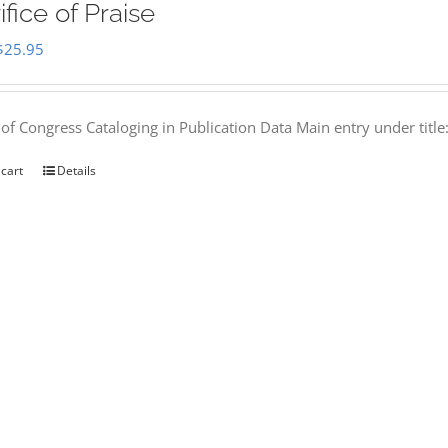
ifice of Praise
Original
Current
$
25.95
price
price
was:
is:
 of Congress Cataloging in Publication Data Main entry under titl
$50.00.
$25.95.
 cart
Details