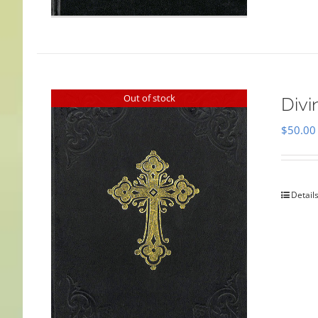
Out of stock
Divi
$
50.00
Detail