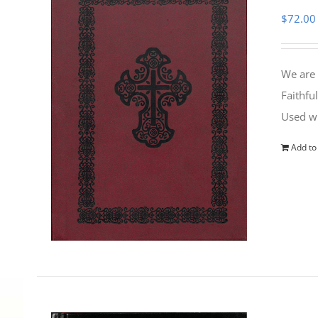
$
72.00
We are 
Faithfu
Used wi
Add to