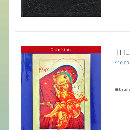
Out of stock
THE
$
10.00
Detail