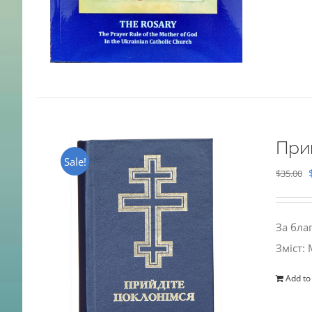
При
Sale!
$
35.00
За бла
Зміст:
Add to