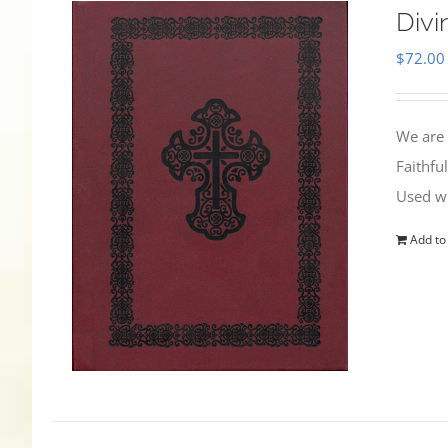
Divi
$
72.00
We are 
Faithfu
Used wi
Add to