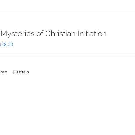
Mysteries of Christian Initiation
Original
Current
$
28.00
price
price
was:
is:
$35.00.
$28.00.
 cart
Details