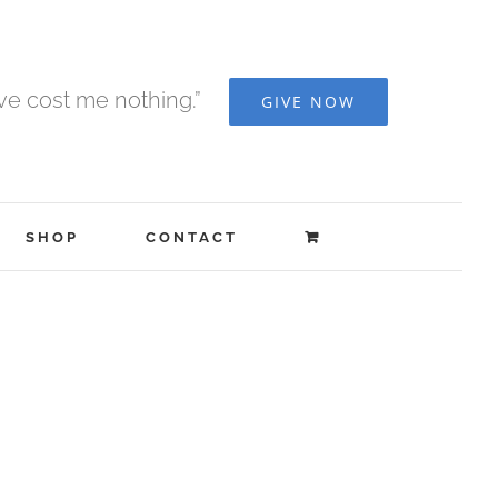
ave cost me nothing.”
GIVE NOW
SHOP
CONTACT