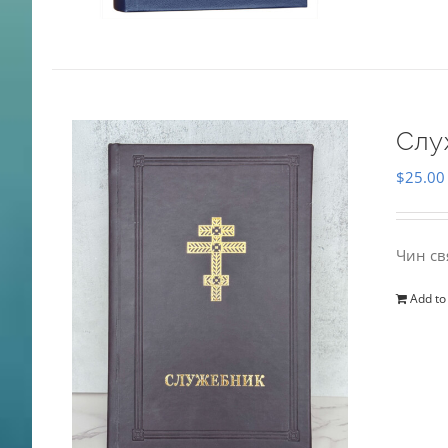
Слу
$
25.00
Чин св
Add to