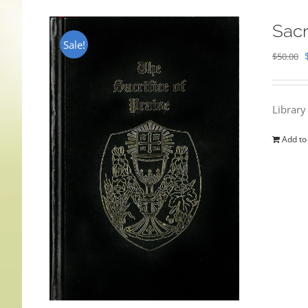
Sacr
Sale!
$
50.00
Library
Add to