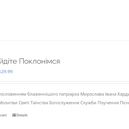
йдіте Поклонімся
Original
Current
$
29.99
price
price
was:
is:
гословенням блаженнішого патріарха Мирослава Івана Кард
$35.00.
$29.99.
 Молитви Святі Таїнства Богослуження Служби Поучення Пісн
 cart
Details