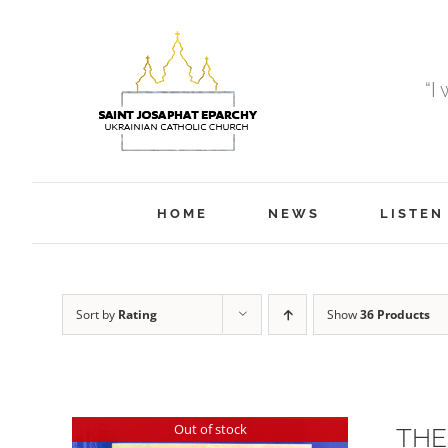
Skip
to
content
“I
HOME
NEWS
LISTEN
Sort by
Rating
Show
36 Products
Out of stock
THE