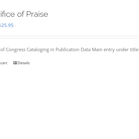
ifice of Praise
Original
Current
$
25.95
price
price
was:
is:
 of Congress Cataloging in Publication Data Main entry under titl
$50.00.
$25.95.
 cart
Details