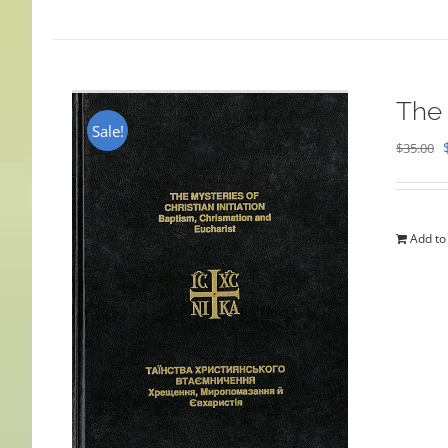
The 
Sale!
$
35.00
Add to