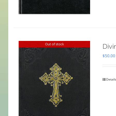
Out of stock
Divi
$
50.00
Detail