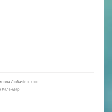
инала Любачівського.
і Календар