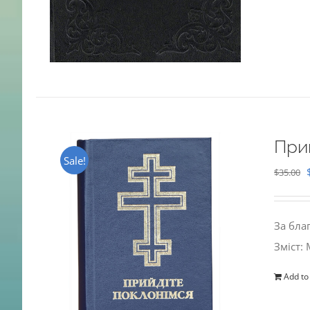
При
Sale!
$
35.00
За бла
Зміст:
Add to