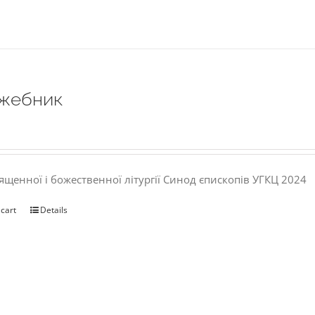
жебник
ященної і божественної літургії Синод єпископів УГКЦ 2024
 cart
Details