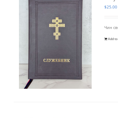
$
25.00
Чин св
Add to