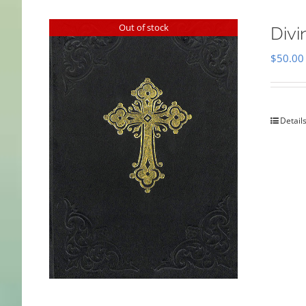
Out of stock
Divi
$
50.00
Detail