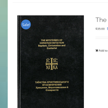
The 
Sale!
$
35.00
Add to