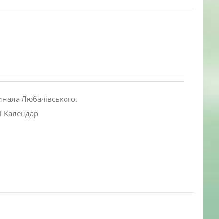
инала Любачівського.
і Календар