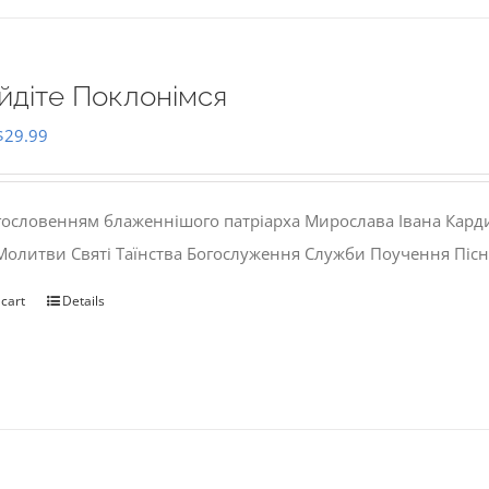
йдіте Поклонімся
Original
Current
$
29.99
price
price
was:
is:
гословенням блаженнішого патріарха Мирослава Івана Кард
$35.00.
$29.99.
 Молитви Святі Таїнства Богослуження Служби Поучення Пісн
 cart
Details