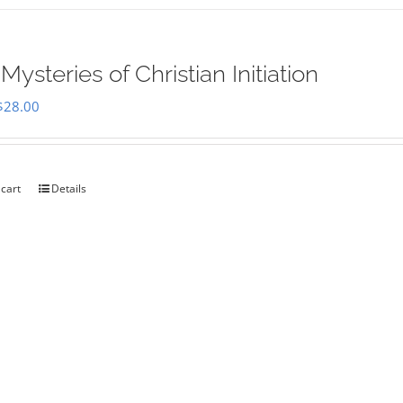
Mysteries of Christian Initiation
Original
Current
$
28.00
price
price
was:
is:
$35.00.
$28.00.
 cart
Details