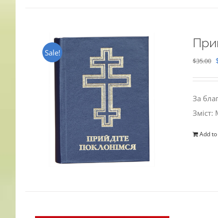
При
Sale!
$
35.00
За бла
Зміст:
Add to