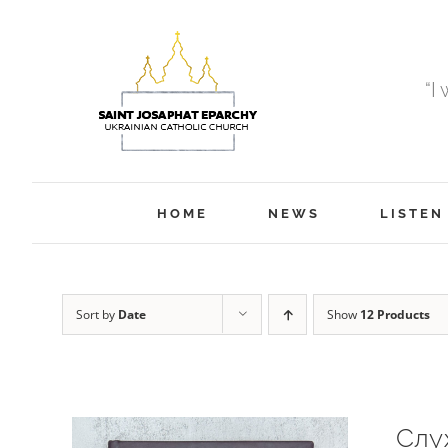
Skip
to
content
“I
HOME
NEWS
LISTEN
Sort by
Date
Show
12 Products
Слу