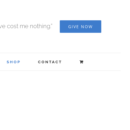
ave cost me nothing.”
GIVE NOW
SHOP
CONTACT