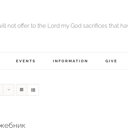
 will not offer to the Lord my God sacrifices that h
EVENTS
INFORMATION
GIVE
жебник