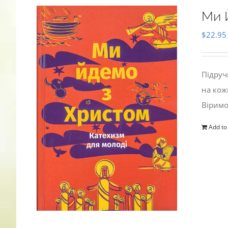
Ми 
$
22.95
Підруч
на кож
Віримо
Add to