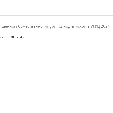
ященної і божественної літургії Синод єпископів УГКЦ 2024
 cart
Details