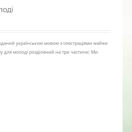
лоді
виданий українською мовою з ілюстраціями майже
му для молоді розділений на три частини: Ми