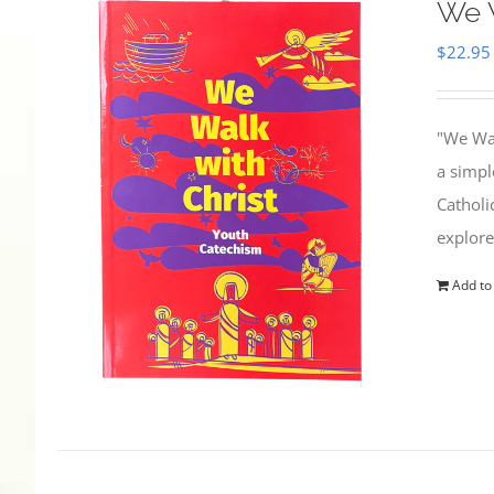
We W
$
22.95
"We Wal
a simpl
Catholi
explore
Add to