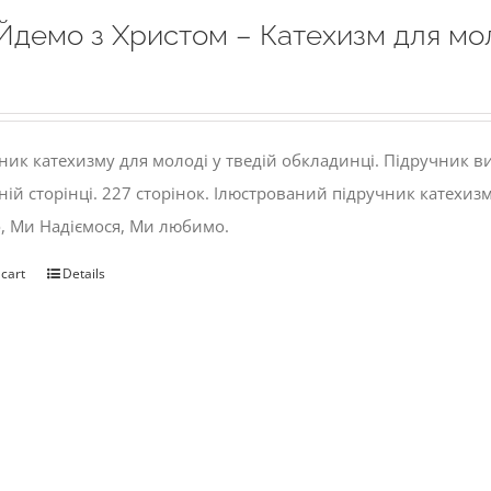
Йдемо з Христом – Катехизм для мо
ник катехизму для молоді у тведій обкладинці. Підручник 
ній сторінці. 227 сторінок. Ілюстрований підручник катехиз
, Ми Надіємося, Ми любимо.
 cart
Details