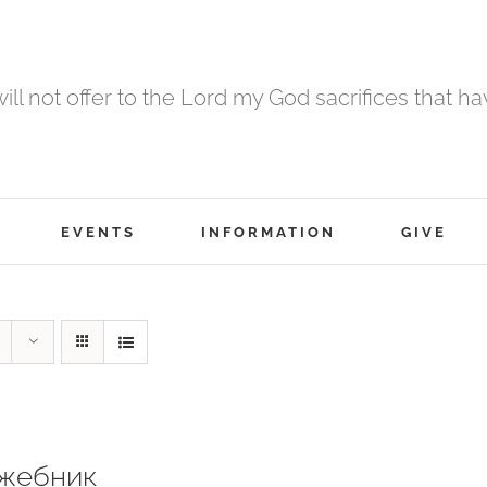
 will not offer to the Lord my God sacrifices that h
EVENTS
INFORMATION
GIVE
жебник