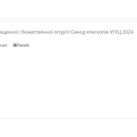
ященної і божественної літургії Синод єпископів УГКЦ 2024
 cart
Details