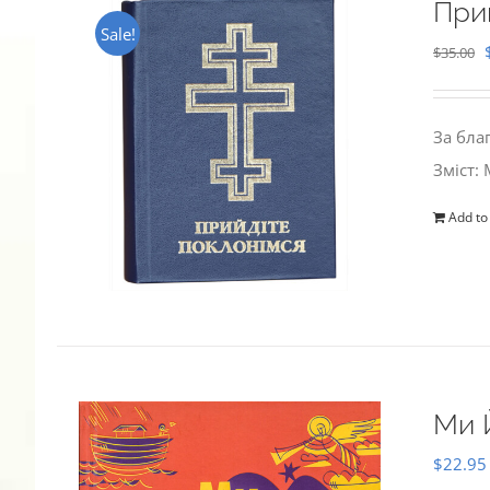
При
Sale!
$
35.00
За бла
Зміст:
Add to
Ми 
$
22.95