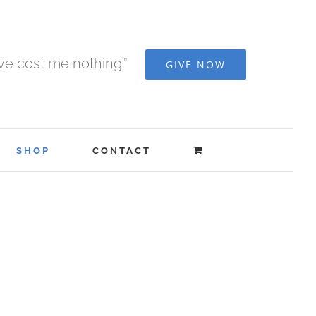
ave cost me nothing.”
GIVE NOW
SHOP
CONTACT