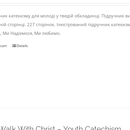
ник катехизму для молоді у тведій обкладинці. Підручник 
ній сторінці. 227 сторінок. Ілюстрований підручник катехиз
, Ми Надіємося, Ми любимо.
 cart
Details
alk With Christ – Youth Catechism