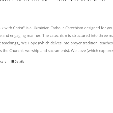
k with Christ" is a Ukrainian Catholic Catechism designed for you
e and engaging manner. The catechism is structured into three ma
c teachings), We Hope (which delves into prayer tradition, teache
s the Church's worship and sacraments). We Love (which explor
 cart
Details