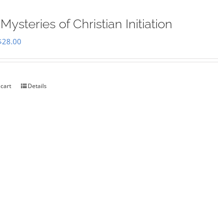
Mysteries of Christian Initiation
Original
Current
$
28.00
price
price
was:
is:
$35.00.
$28.00.
 cart
Details