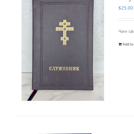
$
25.00
Чин св
Add to