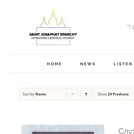
Skip
to
content
“I
HOME
NEWS
LISTEN
Sort by
Name
Show
24 Products
Слу