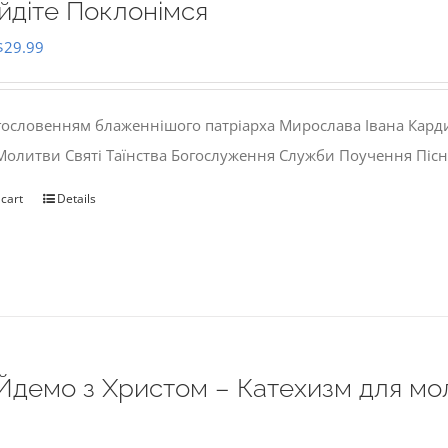
йдіте Поклонімся
Original
Current
$
29.99
price
price
was:
is:
гословенням блаженнішого патріарха Мирослава Івана Кард
$35.00.
$29.99.
 Молитви Святі Таїнства Богослуження Служби Поучення Пісн
 cart
Details
Йдемо з Христом – Катехизм для мо