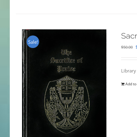
Sacr
Sale!
$
50.00
Library
Add to