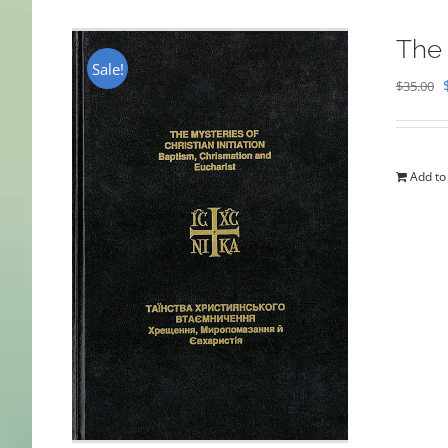
The 
Sale!
$
35.00
Add to