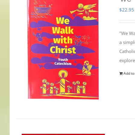
$
22.95
"We Wal
a simpl
Catholi
explore
Add to