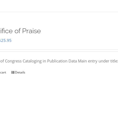
ifice of Praise
Original
Current
$
25.95
price
price
was:
is:
 of Congress Cataloging in Publication Data Main entry under titl
$50.00.
$25.95.
 cart
Details