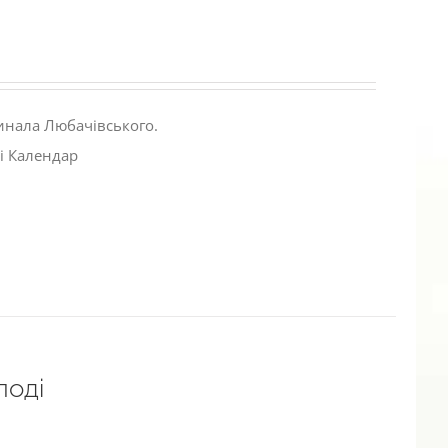
инала Любачівського.
і Календар
лоді