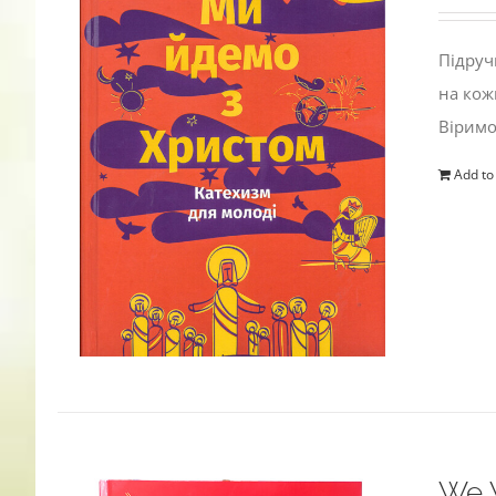
Підруч
на кож
Віримо
Add to
We W