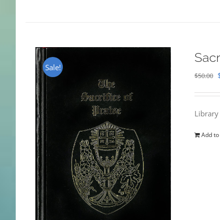
Sacr
Sale!
$
50.00
Library
Add to