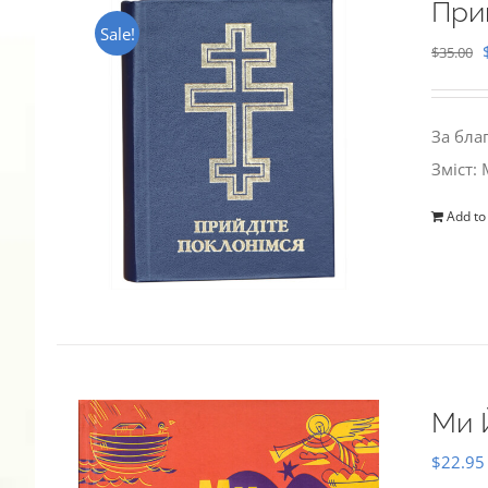
При
Sale!
$
35.00
За бла
Зміст:
Add to
Ми 
$
22.95