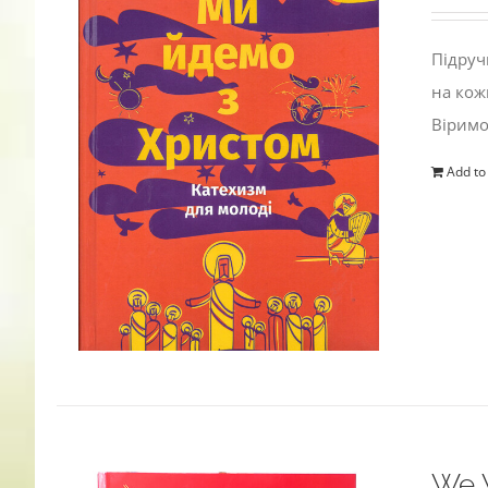
Підруч
на кож
Віримо
Add to
We W