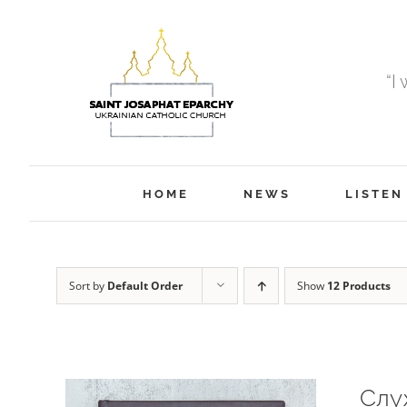
Skip
to
content
“I
HOME
NEWS
LISTEN
Sort by
Default Order
Show
12 Products
Слу