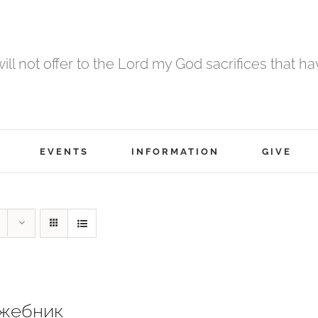
 will not offer to the Lord my God sacrifices that h
EVENTS
INFORMATION
GIVE
жебник