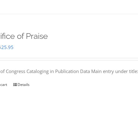
ifice of Praise
Original
Current
$
25.95
price
price
was:
is:
 of Congress Cataloging in Publication Data Main entry under titl
$50.00.
$25.95.
 cart
Details