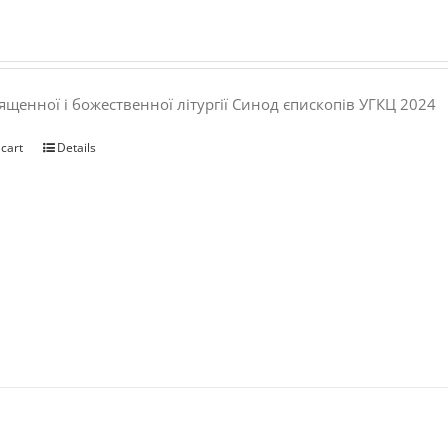
ященної і божественної літургії Синод єпископів УГКЦ 2024
 cart
Details