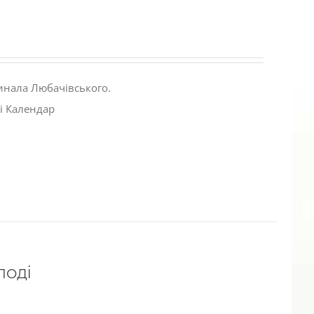
инала Любачівського.
і Календар
лоді