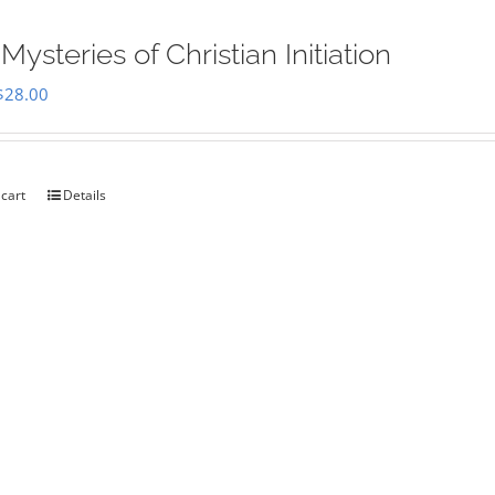
Mysteries of Christian Initiation
Original
Current
$
28.00
price
price
was:
is:
$35.00.
$28.00.
 cart
Details