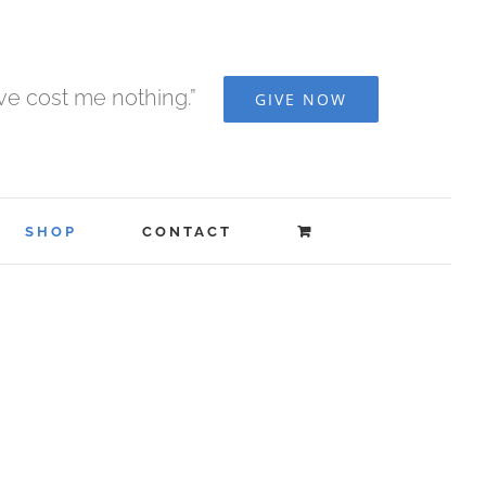
ave cost me nothing.”
GIVE NOW
SHOP
CONTACT