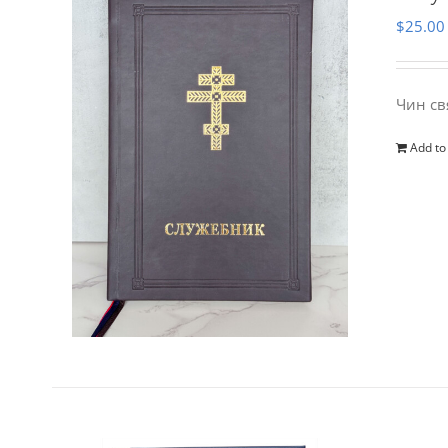
$
25.00
Чин св
Add to