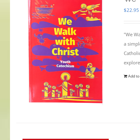
$
22.95
"We Wal
a simpl
Catholi
explore
Add to