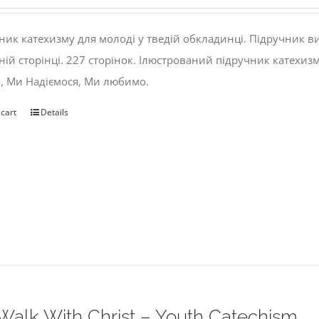
ник катехизму для молоді у тведій обкладинці. Підручник 
ній сторінці. 227 сторінок. Ілюстрований підручник катехиз
, Ми Надіємося, Ми любимо.
 cart
Details
alk With Christ – Youth Catechism