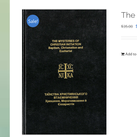
The 
Sale!
$
35.00
Add to