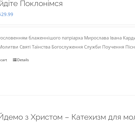
йдіте Поклонімся
Original
Current
$
29.99
price
price
was:
is:
гословенням блаженнішого патріарха Мирослава Івана Кард
$35.00.
$29.99.
 Молитви Святі Таїнства Богослуження Служби Поучення Пісн
 cart
Details
Йдемо з Христом – Катехизм для мо