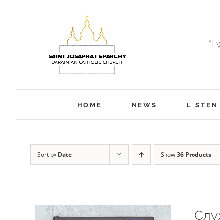
Skip
to
content
“I
HOME
NEWS
LISTEN
Sort by
Date
Show
36 Products
Слу