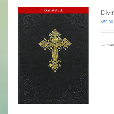
Out of stock
Divi
$
50.00
Detail