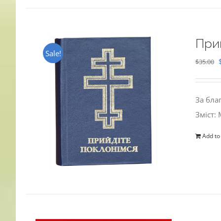
При
Sale!
$
35.00
За бла
Зміст:
Add to