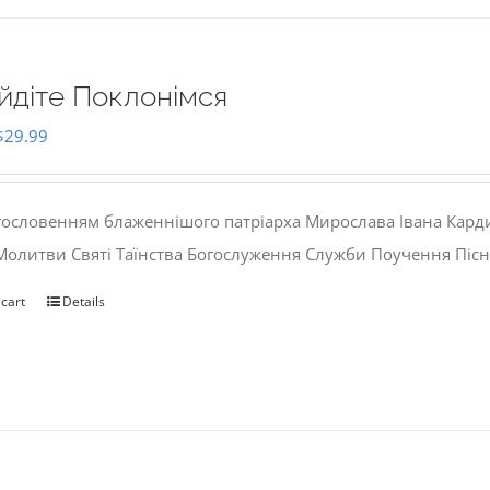
йдіте Поклонімся
Original
Current
$
29.99
price
price
was:
is:
гословенням блаженнішого патріарха Мирослава Івана Кард
$35.00.
$29.99.
 Молитви Святі Таїнства Богослуження Служби Поучення Пісн
 cart
Details