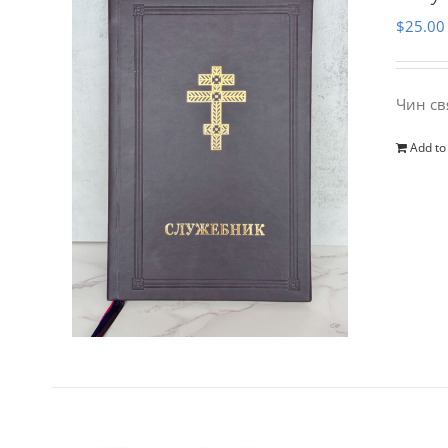
$
25.00
Чин св
Add to