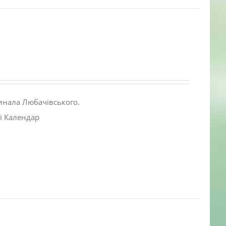
инала Любачівського.
і Календар