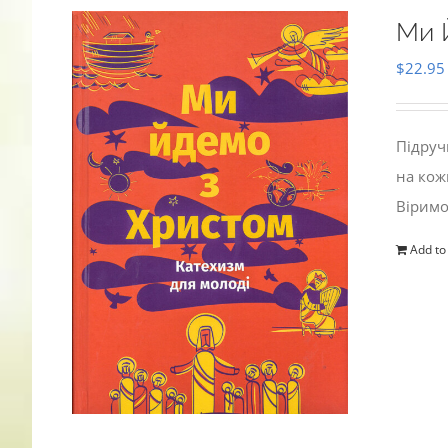
Ми 
$
22.95
Підруч
на кож
Віримо
Add to