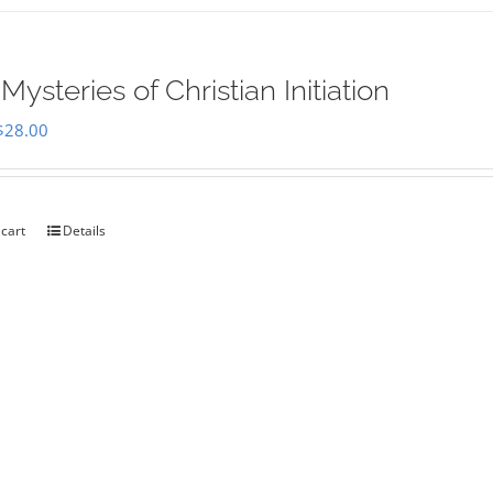
Mysteries of Christian Initiation
Original
Current
$
28.00
price
price
was:
is:
$35.00.
$28.00.
 cart
Details