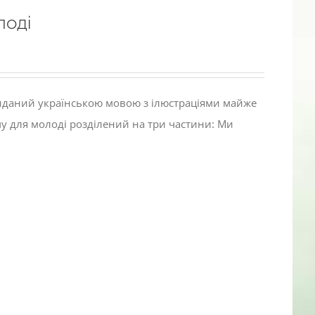
лоді
виданий українською мовою з ілюстраціями майже
му для молоді розділений на три частини: Ми