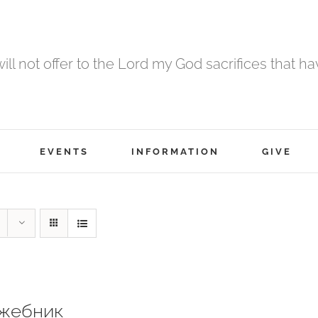
 will not offer to the Lord my God sacrifices that h
EVENTS
INFORMATION
GIVE
жебник