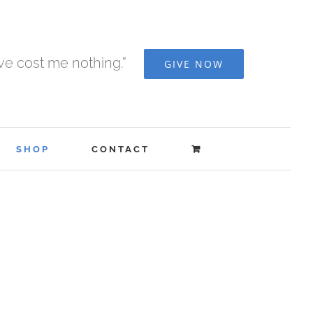
ave cost me nothing.”
GIVE NOW
SHOP
CONTACT