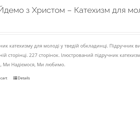
Йдемо з Христом – Катехизм для мо
ник катехизму для молоді у тведій обкладинці. Підручник 
ній сторінці. 227 сторінок. Ілюстрований підручник катехиз
, Ми Надіємося, Ми любимо.
 cart
Details