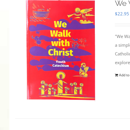
We W
$
22.95
"We Wal
a simpl
Catholi
explore
Add to