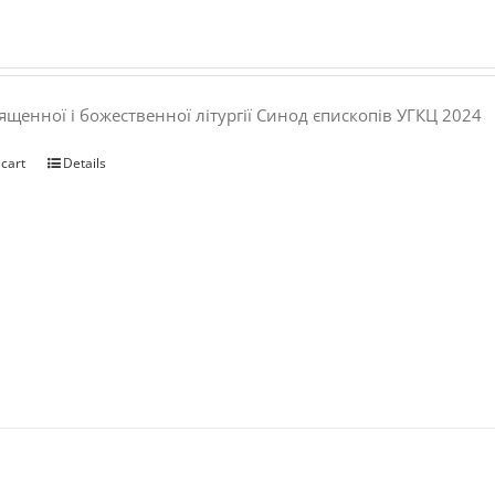
ященної і божественної літургії Синод єпископів УГКЦ 2024
 cart
Details