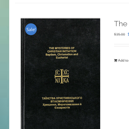
The 
Sale!
$
35.00
Add to