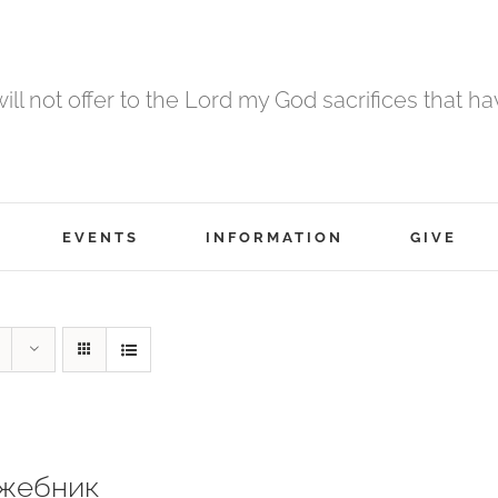
 will not offer to the Lord my God sacrifices that h
EVENTS
INFORMATION
GIVE
жебник