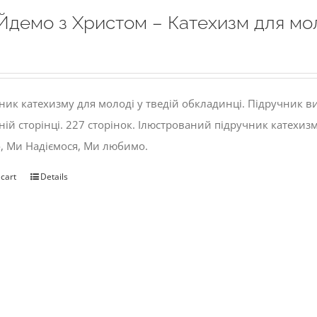
Йдемо з Христом – Катехизм для мо
ник катехизму для молоді у тведій обкладинці. Підручник 
ній сторінці. 227 сторінок. Ілюстрований підручник катехиз
, Ми Надіємося, Ми любимо.
 cart
Details