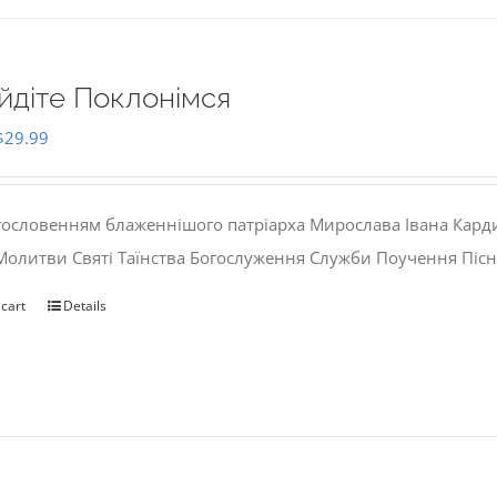
йдіте Поклонімся
Original
Current
$
29.99
price
price
was:
is:
гословенням блаженнішого патріарха Мирослава Івана Кард
$35.00.
$29.99.
 Молитви Святі Таїнства Богослуження Служби Поучення Пісн
 cart
Details