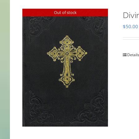
Out of stock
Divi
$
50.00
Detail