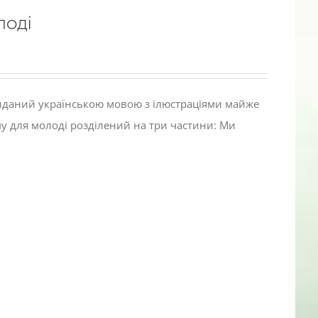
лоді
виданий українською мовою з ілюстраціями майже
му для молоді розділений на три частини: Ми