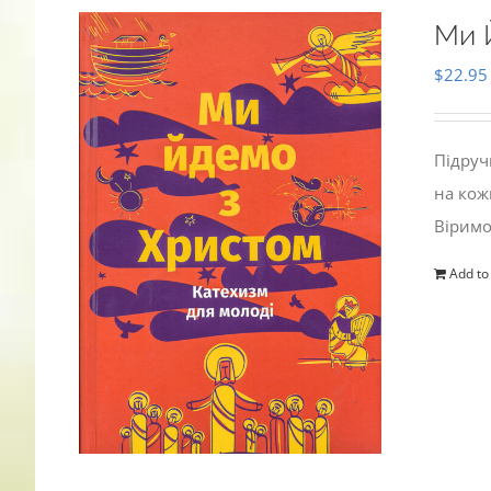
Ми 
$
22.95
Підруч
на кож
Віримо
Add to