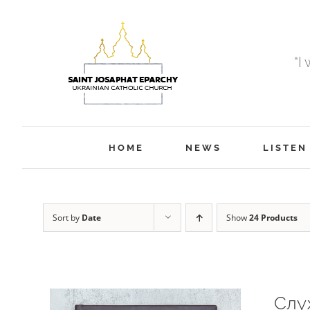
Skip
to
content
“I
HOME
NEWS
LISTEN
Sort by
Date
Show
24 Products
Слу