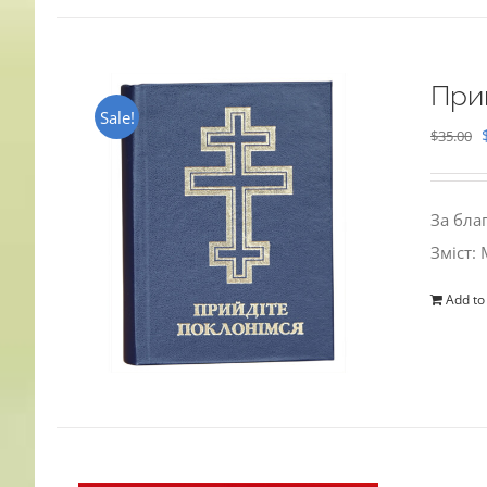
При
Sale!
$
35.00
За бла
Зміст:
Add to