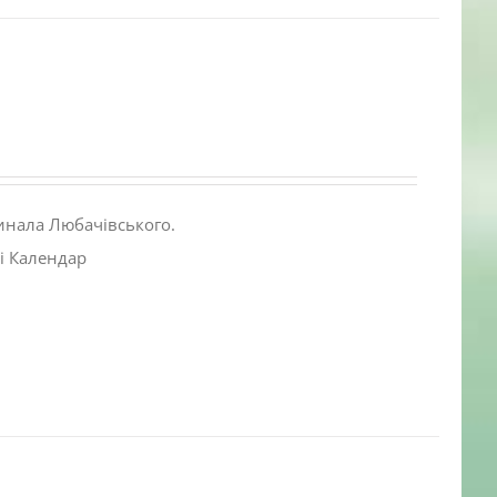
инала Любачівського.
і Календар