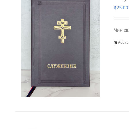
$
25.00
Чин св
Add to