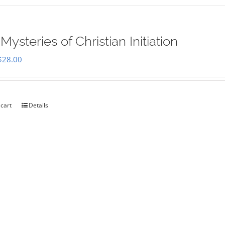
Mysteries of Christian Initiation
Original
Current
$
28.00
price
price
was:
is:
$35.00.
$28.00.
 cart
Details