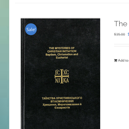
The 
Sale!
$
35.00
Add to