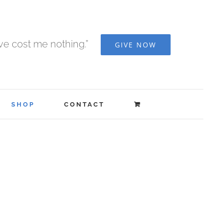
ave cost me nothing.”
GIVE NOW
SHOP
CONTACT