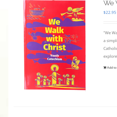
We W
$
22.95
"We Wal
a simpl
Catholi
explore
Add to