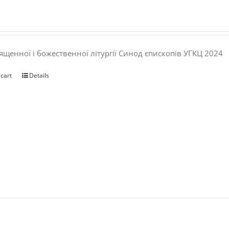
ященної і божественної літургії Синод єпископів УГКЦ 2024
 cart
Details