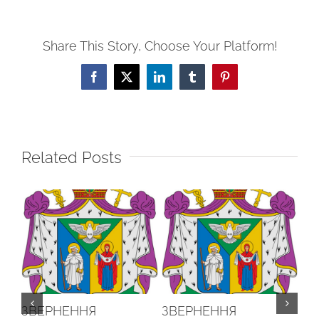
Share This Story, Choose Your Platform!
Facebook
X
LinkedIn
Tumblr
Pinterest
Related Posts
ЗВЕРНЕННЯ
ЗВЕРНЕННЯ
EA