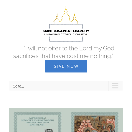
Skip
to
content
“I will not offer to the Lord my God
sacrifices that have cost me nothing.”
GIVE NOW
Go to...