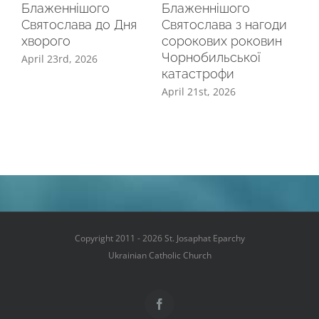
Блаженнішого
Блаженнішого
LE
Святослава до Дня
Святослава з нагоди
BE
хворого
сорокових роковин
SV
Чорнобильської
April 23rd, 2026
Mar
катастрофи
April 21st, 2026
Copyright 2011 - 2026 St. Josaphat Eparchy
Ukrainian Catholic Church
Facebook