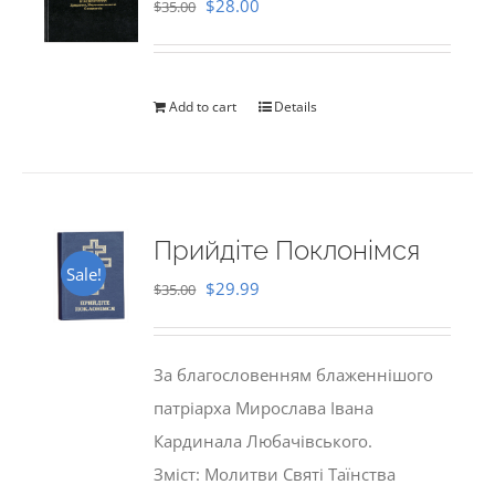
Original
Current
$
28.00
$
35.00
price
price
was:
is:
$35.00.
$28.00.
Add to cart
Details
Прийдіте Поклонімся
Sale!
Original
Current
$
29.99
$
35.00
price
price
was:
is:
За благословенням блаженнішого
$35.00.
$29.99.
патріарха Мирослава Івана
Кардинала Любачівського.
Зміст: Молитви Святі Таїнства