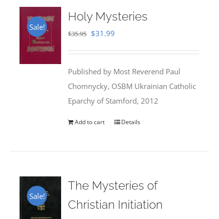
Holy Mysteries
Sale!
Original
Current
$
31.99
$
35.95
price
price
was:
is:
Published by Most Reverend Paul
$35.95.
$31.99.
Chomnycky, OSBM Ukrainian Catholic
Eparchy of Stamford, 2012
Add to cart
Details
The Mysteries of
Sale!
Christian Initiation