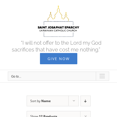
Skip
to
content
“I will not offer to the Lord my God
sacrifices that have cost me nothing.”
GIVE NOW
Go to...
Sort by
Name
Show
12 Products