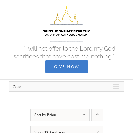
Skip
to
content
“I will not offer to the Lord my God
sacrifices that have cost me nothing.”
GIVE NOW
Go to...
Sort by
Price
Show
12 Products