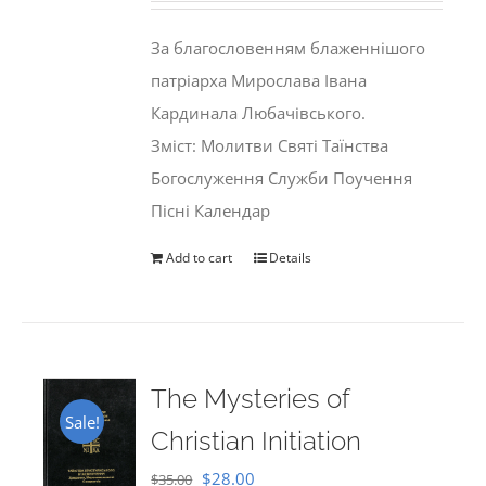
was:
is:
За благословенням блаженнішого
$35.00.
$29.99.
патріарха Мирослава Івана
Кардинала Любачівського.
Зміст: Молитви Святі Таїнства
Богослуження Служби Поучення
Пісні Календар
Add to cart
Details
The Mysteries of
Sale!
Christian Initiation
Original
Current
$
28.00
$
35.00