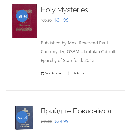
Holy Mysteries
Sale!
Original
Current
$
31.99
$
35.95
price
price
was:
is:
Published by Most Reverend Paul
$35.95.
$31.99.
Chomnycky, OSBM Ukrainian Catholic
Eparchy of Stamford, 2012
Add to cart
Details
Прийдіте Поклонімся
Sale!
Original
Current
$
29.99
$
35.00
price
price