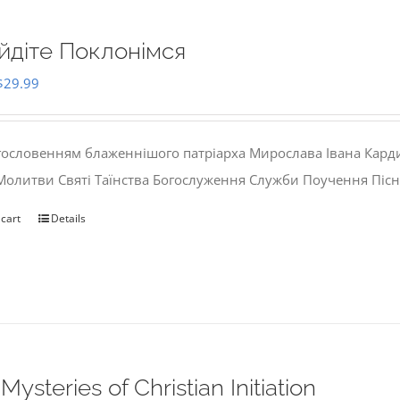
йдіте Поклонімся
Original
Current
$
29.99
price
price
was:
is:
гословенням блаженнішого патріарха Мирослава Івана Кард
$35.00.
$29.99.
 Молитви Святі Таїнства Богослуження Служби Поучення Пісн
 cart
Details
Mysteries of Christian Initiation