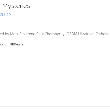
 Mysteries
Original
Current
$
31.99
price
price
was:
is:
hed by Most Reverend Paul Chomnycky, OSBM Ukrainian Catholic 
$35.95.
$31.99.
 cart
Details