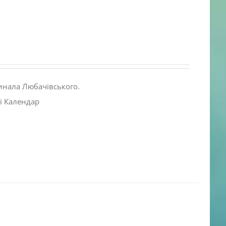
инала Любачівського.
і Календар