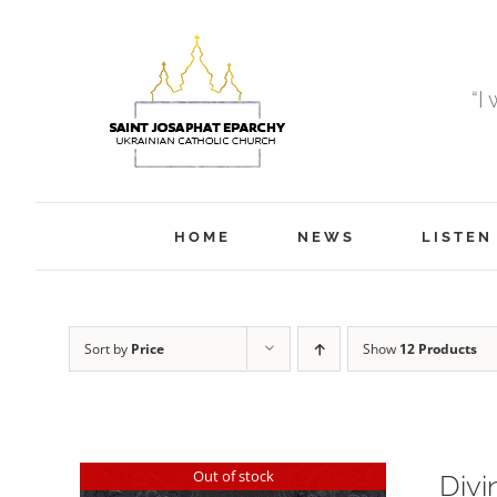
Skip
to
content
“I
HOME
NEWS
LISTEN
Sort by
Price
Show
12 Products
Out of stock
Divi