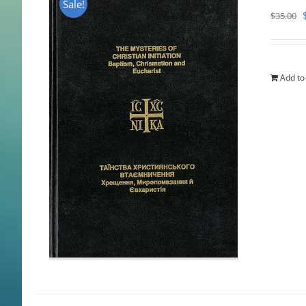
Sale!
$
35.00
Add to