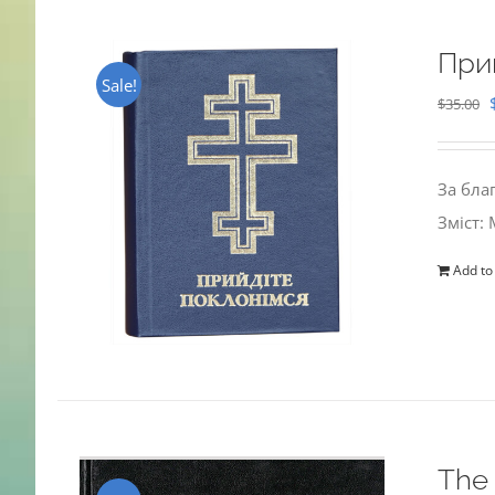
При
Sale!
$
35.00
За бла
Зміст:
Add to
The 