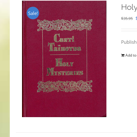
Holy
Sale!
$
35.95
Publis
Add to