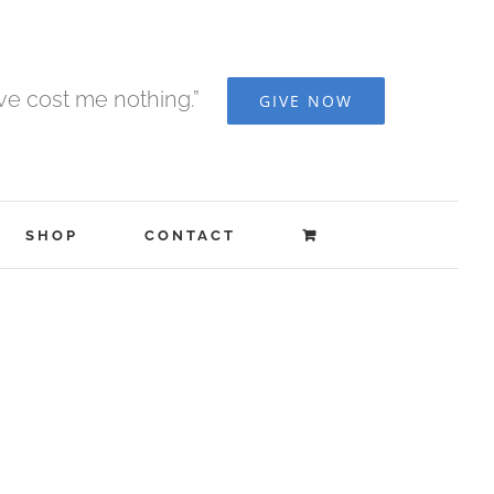
ave cost me nothing.”
GIVE NOW
SHOP
CONTACT