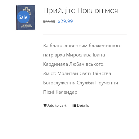
Прийдіте Поклонімся
Sale!
Original
Current
$
29.99
$
35.00
price
price
was:
is:
За благословенням блаженнішого
$35.00.
$29.99.
патріарха Мирослава Івана
Кардинала Любачівського.
Зміст: Молитви Святі Таїнства
Богослуження Служби Поучення
Пісні Календар
Add to cart
Details