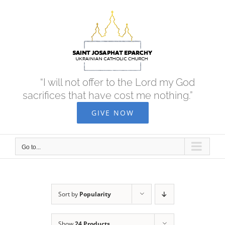
Skip
to
content
“I will not offer to the Lord my God
sacrifices that have cost me nothing.”
GIVE NOW
Go to...
Sort by
Popularity
Show
24 Products