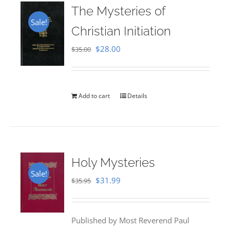
The Mysteries of
Sale!
Christian Initiation
Original
Current
$
28.00
$
35.00
price
price
was:
is:
$35.00.
$28.00.
Add to cart
Details
Holy Mysteries
Sale!
Original
Current
$
31.99
$
35.95
price
price
was:
is:
Published by Most Reverend Paul
$35.95.
$31.99.