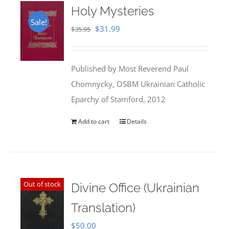
Holy Mysteries
Sale!
Original
Current
$
31.99
$
35.95
price
price
was:
is:
Published by Most Reverend Paul
$35.95.
$31.99.
Chomnycky, OSBM Ukrainian Catholic
Eparchy of Stamford, 2012
Add to cart
Details
Out of stock
Divine Office (Ukrainian
Translation)
$
50.00