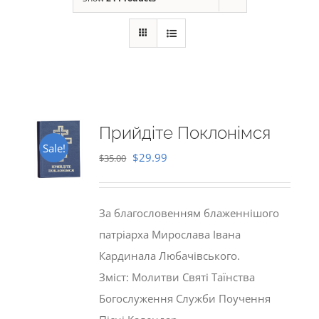
Прийдіте Поклонімся
Sale!
Original
Current
$
29.99
$
35.00
price
price
was:
is:
За благословенням блаженнішого
$35.00.
$29.99.
патріарха Мирослава Івана
Кардинала Любачівського.
Зміст: Молитви Святі Таїнства
Богослуження Служби Поучення