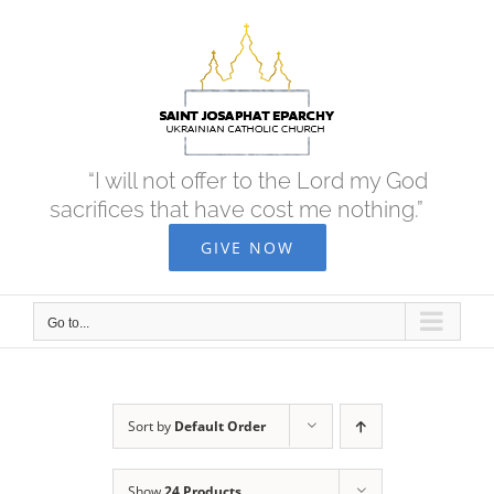
Skip
to
content
“I will not offer to the Lord my God
sacrifices that have cost me nothing.”
GIVE NOW
Go to...
Sort by
Default Order
Show
24 Products