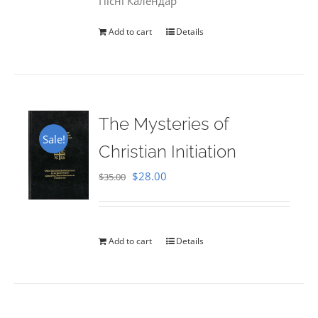
Пісні Календар
Add to cart
Details
The Mysteries of
Sale!
Christian Initiation
Original
Current
$
28.00
$
35.00
price
price
was:
is:
$35.00.
$28.00.
Add to cart
Details