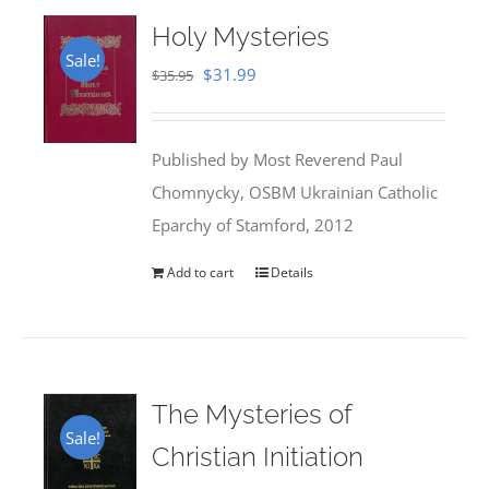
Holy Mysteries
Sale!
Original
Current
$
31.99
$
35.95
price
price
was:
is:
Published by Most Reverend Paul
$35.95.
$31.99.
Chomnycky, OSBM Ukrainian Catholic
Eparchy of Stamford, 2012
Add to cart
Details
The Mysteries of
Sale!
Christian Initiation