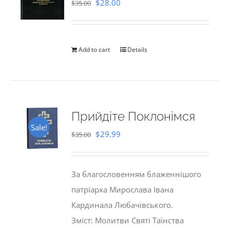
Original
Current
$
28.00
$
35.00
price
price
was:
is:
$35.00.
$28.00.
Add to cart
Details
Прийдіте Поклонімся
Sale!
Original
Current
$
29.99
$
35.00
price
price
was:
is:
За благословенням блаженнішого
$35.00.
$29.99.
патріарха Мирослава Івана
Кардинала Любачівського.
Зміст: Молитви Святі Таїнства