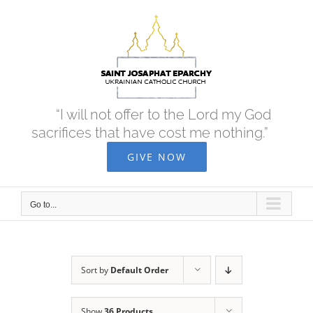
Skip
to
content
“I will not offer to the Lord my God
sacrifices that have cost me nothing.”
GIVE NOW
Go to...
Sort by
Default Order
Show
36 Products