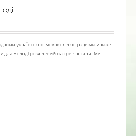
лоді
виданий українською мовою з ілюстраціями майже
му для молоді розділений на три частини: Ми