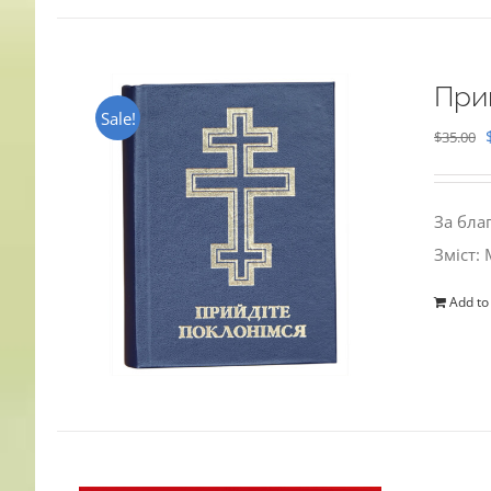
При
Sale!
$
35.00
За бла
Зміст:
Add to