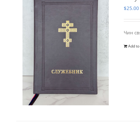
$
25.00
Чин св
Add to