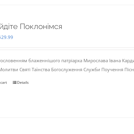
йдіте Поклонімся
Original
Current
$
29.99
price
price
was:
is:
гословенням блаженнішого патріарха Мирослава Івана Кард
$35.00.
$29.99.
 Молитви Святі Таїнства Богослуження Служби Поучення Пісн
 cart
Details