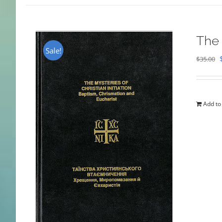
The 
Sale!
$
35.00
Add to