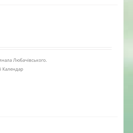
инала Любачівського.
і Календар