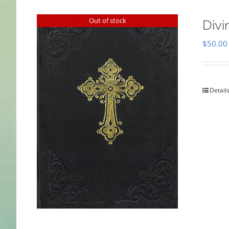
Out of stock
Divi
$
50.00
Detail