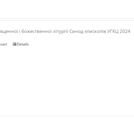
ященної і божественної літургії Синод єпископів УГКЦ 2024
 cart
Details