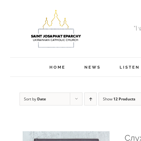
Skip
to
content
“I
HOME
NEWS
LISTEN
Sort by
Date
Show
12 Products
Слу