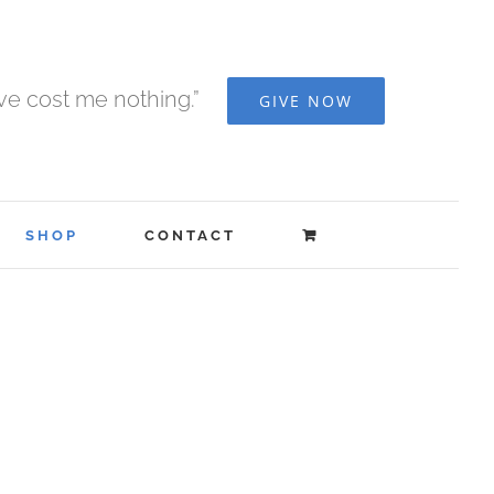
ave cost me nothing.”
GIVE NOW
SHOP
CONTACT