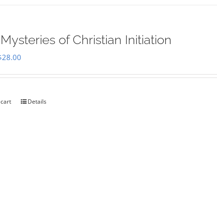
Mysteries of Christian Initiation
Original
Current
$
28.00
price
price
was:
is:
$35.00.
$28.00.
 cart
Details