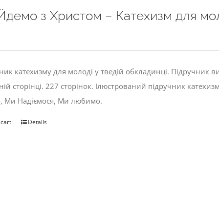
Йдемо з Христом – Катехизм для мо
ник катехизму для молоді у тведій обкладинці. Підручник 
ній сторінці. 227 сторінок. Ілюстрований підручник катехиз
, Ми Надіємося, Ми любимо.
 cart
Details