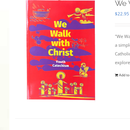
We W
$
22.95
"We Wal
a simpl
Catholi
explore
Add to