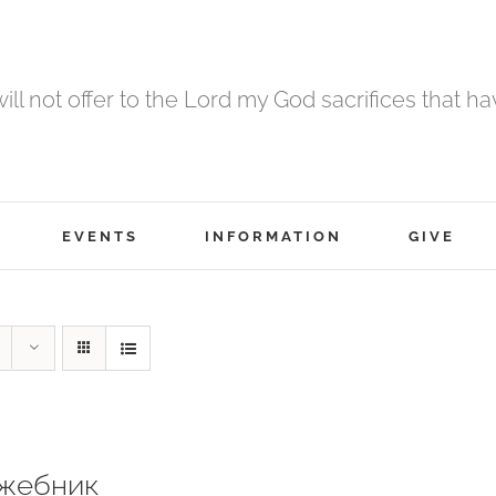
 will not offer to the Lord my God sacrifices that h
EVENTS
INFORMATION
GIVE
жебник