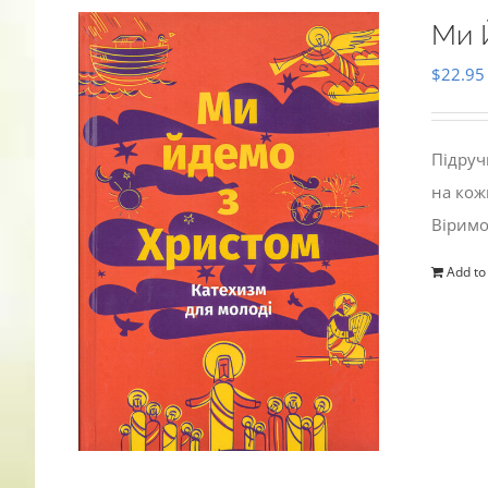
Ми 
$
22.95
Підруч
на кож
Віримо
Add to