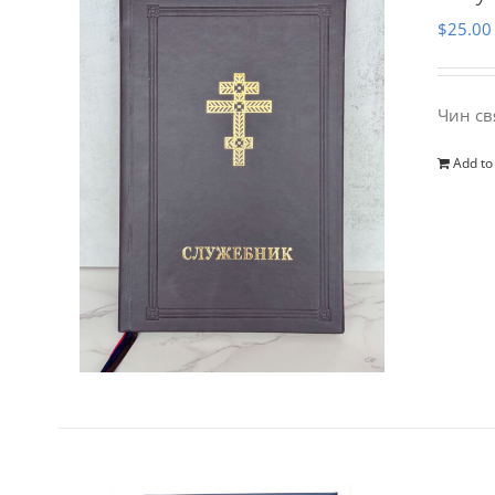
$
25.00
Чин св
Add to