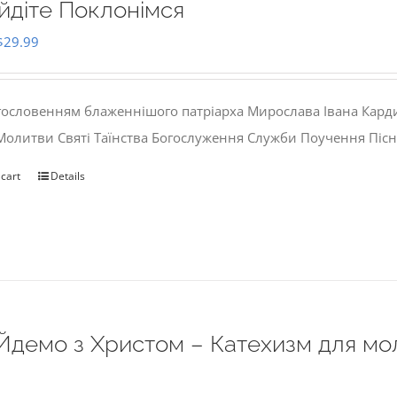
йдіте Поклонімся
Original
Current
$
29.99
price
price
was:
is:
гословенням блаженнішого патріарха Мирослава Івана Кард
$35.00.
$29.99.
 Молитви Святі Таїнства Богослуження Служби Поучення Пісн
 cart
Details
Йдемо з Христом – Катехизм для мо