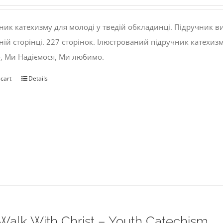
ник катехизму для молоді у тведій обкладинці. Підручник 
ній сторінці. 227 сторінок. Ілюстрований підручник катехиз
, Ми Надіємося, Ми любимо.
 cart
Details
alk With Christ – Youth Catechism