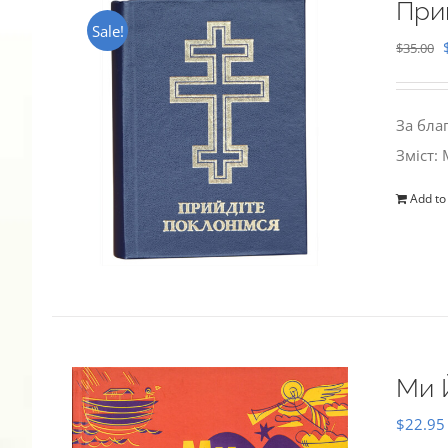
При
Sale!
$
35.00
За бла
Зміст:
Add to
Ми 
$
22.95