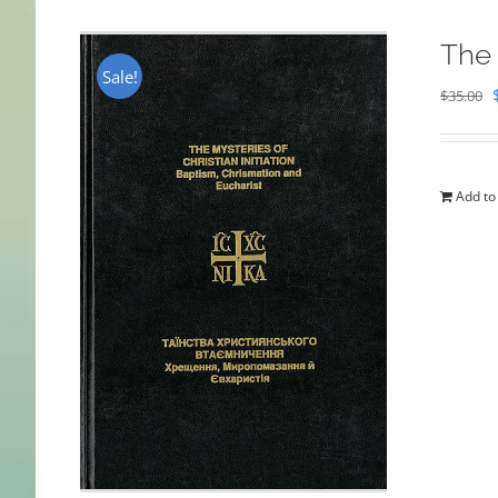
The 
Sale!
$
35.00
Add to