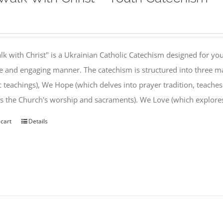
k with Christ" is a Ukrainian Catholic Catechism designed for you
e and engaging manner. The catechism is structured into three ma
c teachings), We Hope (which delves into prayer tradition, teache
s the Church's worship and sacraments). We Love (which explor
 cart
Details