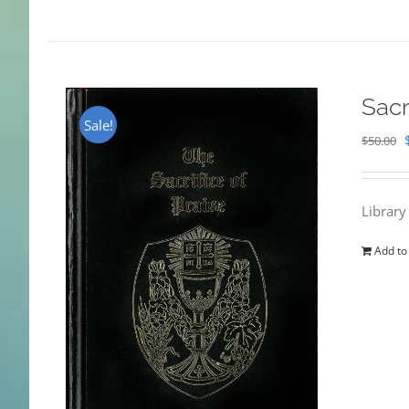
Sacr
Sale!
$
50.00
Library
Add to