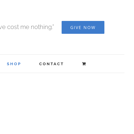
ave cost me nothing.”
GIVE NOW
SHOP
CONTACT