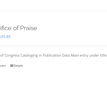
ifice of Praise
Original
Current
$
25.95
price
price
was:
is:
 of Congress Cataloging in Publication Data Main entry under titl
$50.00.
$25.95.
 cart
Details