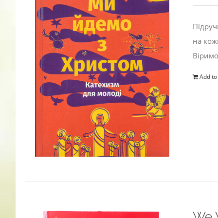
Підруч
на кож
Віримо
Add to
We W