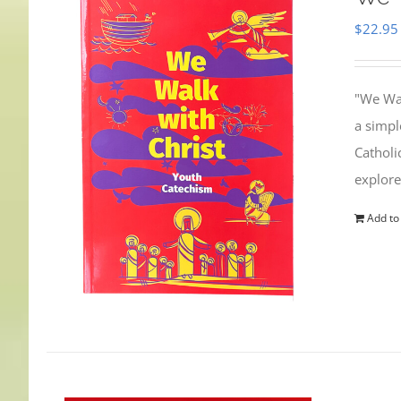
$
22.95
"We Wal
a simpl
Catholi
explore
Add to