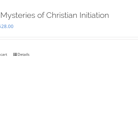
Mysteries of Christian Initiation
Original
Current
$
28.00
price
price
was:
is:
$35.00.
$28.00.
 cart
Details