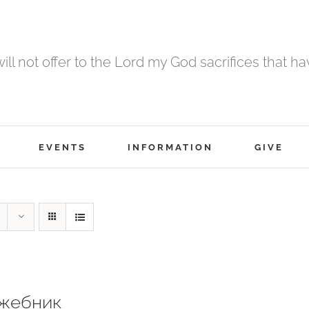
 will not offer to the Lord my God sacrifices that h
EVENTS
INFORMATION
GIVE
жебник