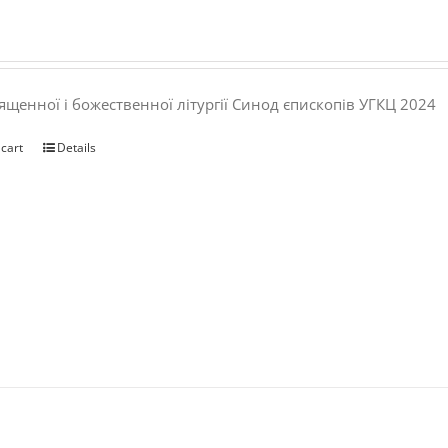
ященної і божественної літургії Синод єпископів УГКЦ 2024
 cart
Details