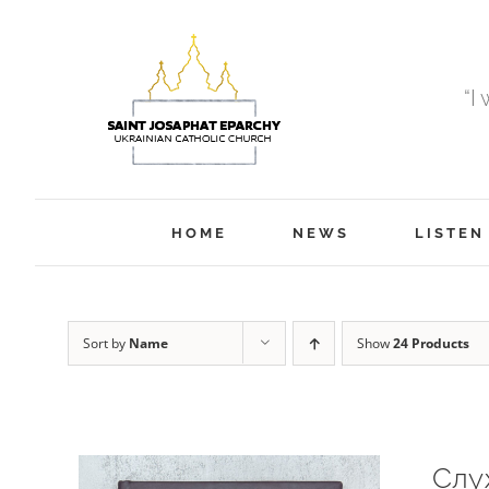
Skip
to
content
“I
HOME
NEWS
LISTEN
Sort by
Name
Show
24 Products
Слу