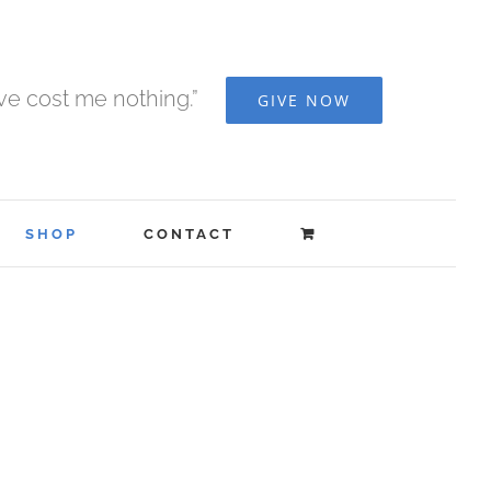
ave cost me nothing.”
GIVE NOW
SHOP
CONTACT