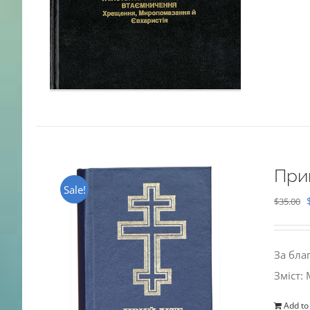
При
Sale!
$
35.00
За бла
Зміст:
Add to