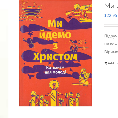
Ми 
$
22.95
Підруч
на кож
Віримо
Add to