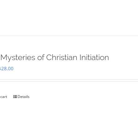
Mysteries of Christian Initiation
Original
Current
$
28.00
price
price
was:
is:
$35.00.
$28.00.
 cart
Details