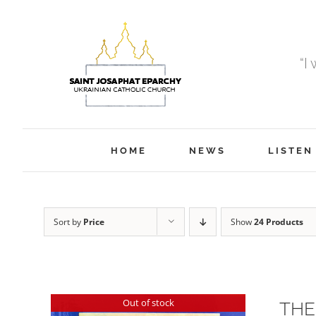
Skip
to
content
“I
HOME
NEWS
LISTEN
Sort by
Price
Show
24 Products
Out of stock
THE