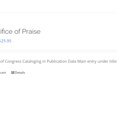
ifice of Praise
Original
Current
$
25.95
price
price
was:
is:
 of Congress Cataloging in Publication Data Main entry under titl
$50.00.
$25.95.
 cart
Details