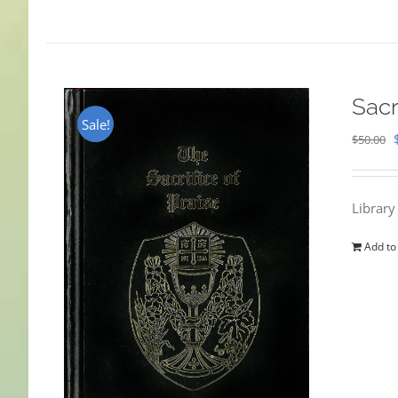
Sacr
Sale!
$
50.00
Library
Add to