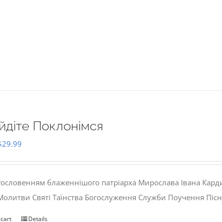
йдіте Поклонімся
Original
Current
$
29.99
price
price
was:
is:
гословенням блаженнішого патріарха Мирослава Івана Кард
$35.00.
$29.99.
 Молитви Святі Таїнства Богослуження Служби Поучення Пісн
 cart
Details