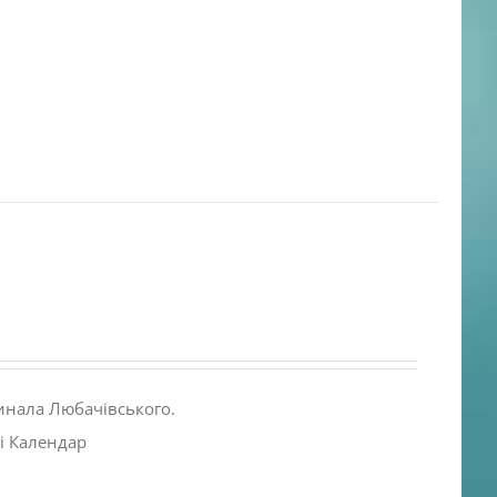
инала Любачівського.
і Календар