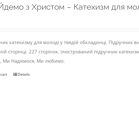
Йдемо з Христом – Катехизм для мо
ник катехизму для молоді у тведій обкладинці. Підручник 
ній сторінці. 227 сторінок. Ілюстрований підручник катехиз
, Ми Надіємося, Ми любимо.
 cart
Details