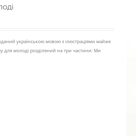
лоді
виданий українською мовою з ілюстраціями майже
му для молоді розділений на три частини: Ми