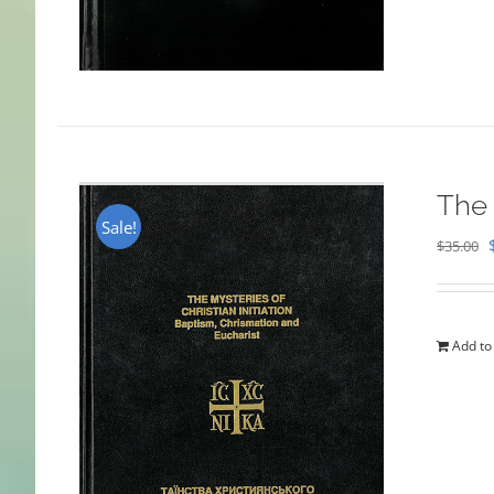
The 
Sale!
$
35.00
Add to