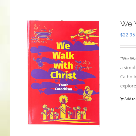
We W
$
22.95
"We Wal
a simpl
Catholi
explore
Add to