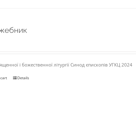
жебник
ященної і божественної літургії Синод єпископів УГКЦ 2024
 cart
Details