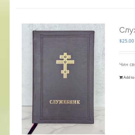
Слу
$
25.00
Чин св
Add to