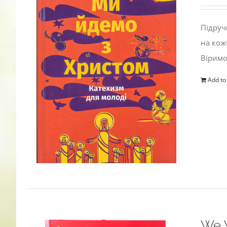
Підруч
на кож
Віримо
Add to
We W