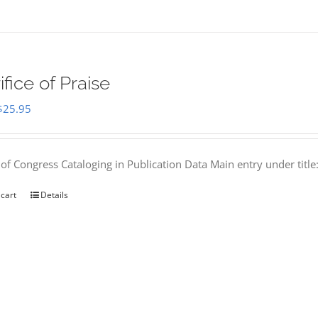
ifice of Praise
Original
Current
$
25.95
price
price
was:
is:
 of Congress Cataloging in Publication Data Main entry under titl
$50.00.
$25.95.
 cart
Details