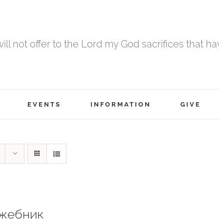
 will not offer to the Lord my God sacrifices that h
EVENTS
INFORMATION
GIVE
жебник