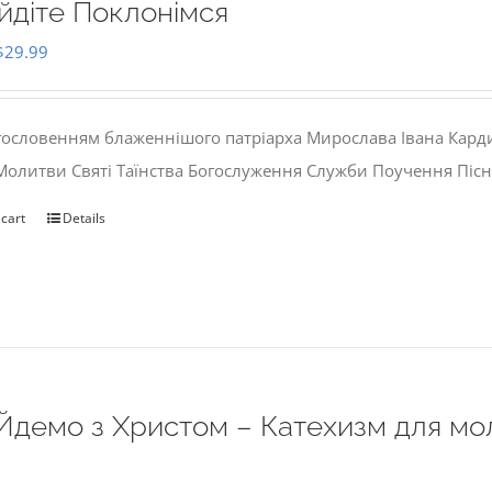
йдіте Поклонімся
Original
Current
$
29.99
price
price
was:
is:
гословенням блаженнішого патріарха Мирослава Івана Кард
$35.00.
$29.99.
 Молитви Святі Таїнства Богослуження Служби Поучення Пісн
 cart
Details
Йдемо з Христом – Катехизм для мо