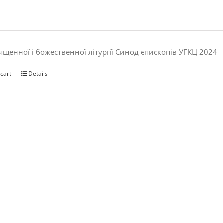
ященної і божественної літургії Синод єпископів УГКЦ 2024
 cart
Details