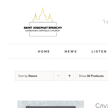
Skip
to
content
“I
HOME
NEWS
LISTEN
Sort by
Name
Show
36 Products
Слу