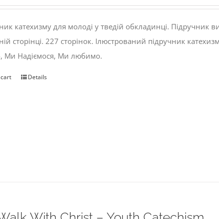
ник катехизму для молоді у тведій обкладинці. Підручник 
ній сторінці. 227 сторінок. Ілюстрований підручник катехиз
, Ми Надіємося, Ми любимо.
 cart
Details
alk With Christ – Youth Catechism