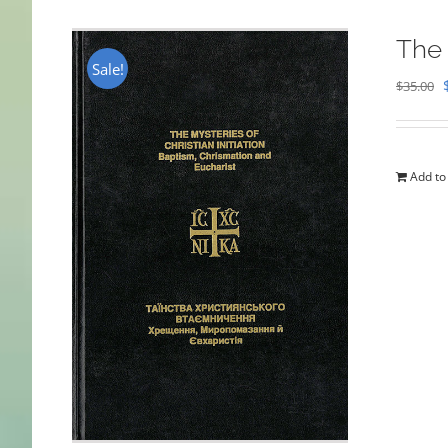
The 
Sale!
$
35.00
Add to