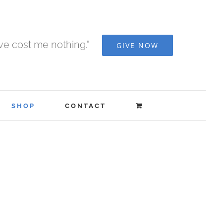
ave cost me nothing.”
GIVE NOW
SHOP
CONTACT