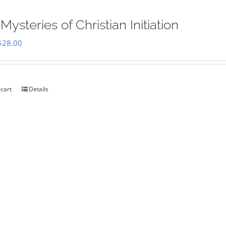
Mysteries of Christian Initiation
Original
Current
$
28.00
price
price
was:
is:
$35.00.
$28.00.
 cart
Details