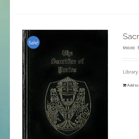
Sacr
Sale!
$
50.00
Library
Add to