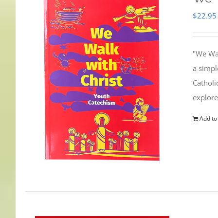
$
22.95
"We Wal
a simpl
Catholi
explore
Add to