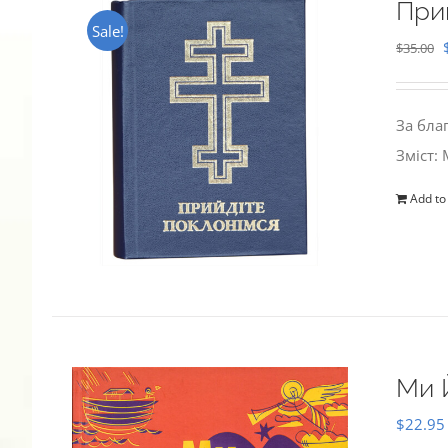
При
Sale!
$
35.00
За бла
Зміст:
Add to
Ми 
$
22.95