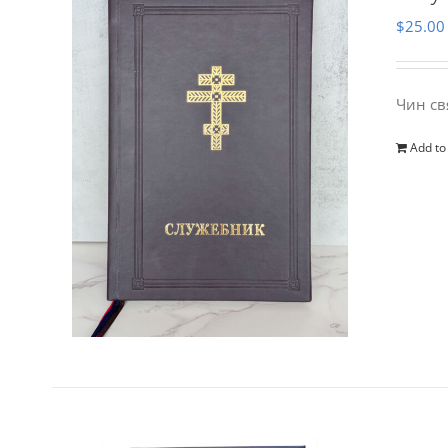
$
25.00
Чин св
Add to