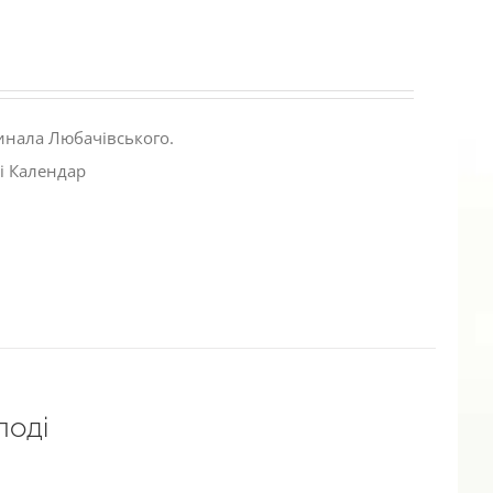
инала Любачівського.
і Календар
лоді