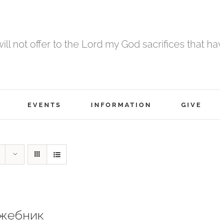
 will not offer to the Lord my God sacrifices that h
EVENTS
INFORMATION
GIVE
жебник