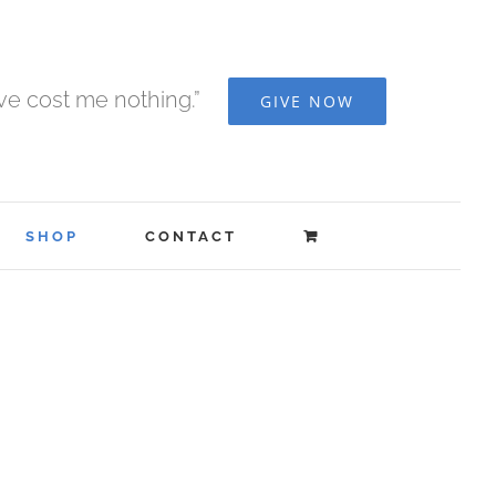
ave cost me nothing.”
GIVE NOW
SHOP
CONTACT