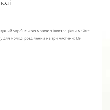
лоді
виданий українською мовою з ілюстраціями майже
му для молоді розділений на три частини: Ми