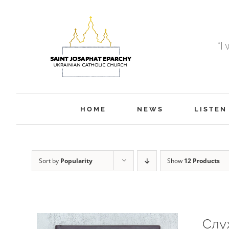
Skip
to
content
“I
HOME
NEWS
LISTEN
Sort by
Popularity
Show
12 Products
Слу