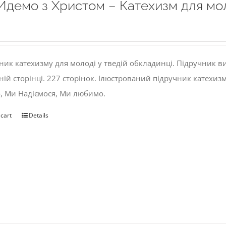
Йдемо з Христом – Катехизм для мо
ник катехизму для молоді у тведій обкладинці. Підручник 
ній сторінці. 227 сторінок. Ілюстрований підручник катехиз
, Ми Надіємося, Ми любимо.
 cart
Details