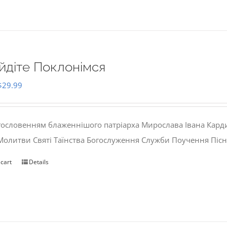
йдіте Поклонімся
Original
Current
$
29.99
price
price
was:
is:
гословенням блаженнішого патріарха Мирослава Івана Кард
$35.00.
$29.99.
 Молитви Святі Таїнства Богослуження Служби Поучення Пісн
 cart
Details