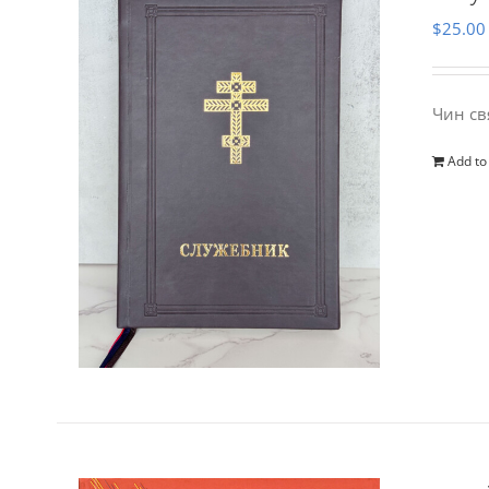
$
25.00
Чин св
Add to