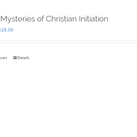
Mysteries of Christian Initiation
Original
Current
$
28.00
price
price
was:
is:
$35.00.
$28.00.
 cart
Details