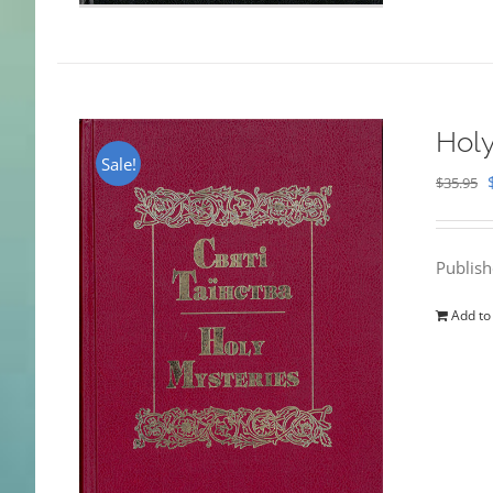
Holy
Sale!
$
35.95
Publis
Add to