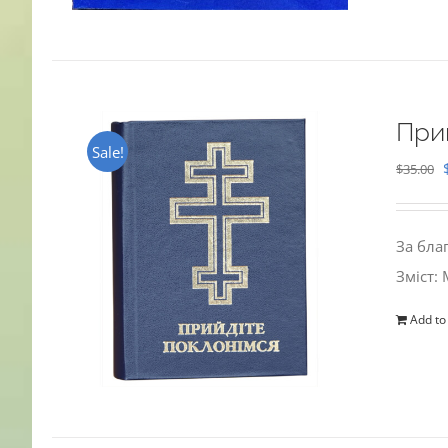
При
Sale!
$
35.00
За бла
Зміст:
Add to