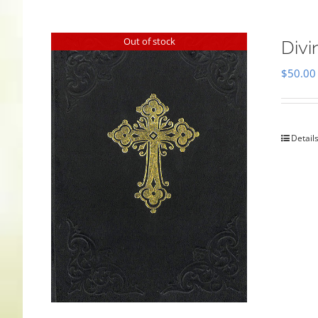
Out of stock
Divi
$
50.00
Detail