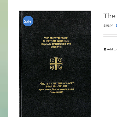
The 
Sale!
$
35.00
Add to