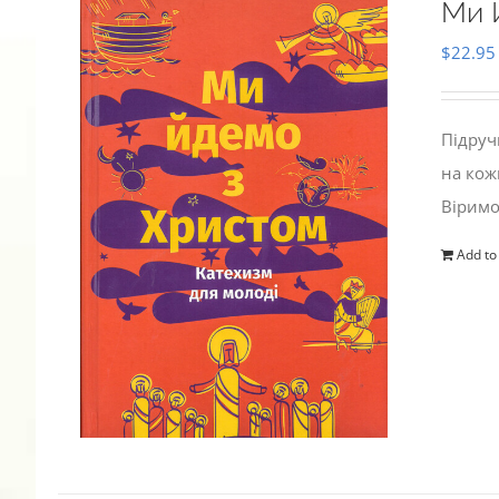
Ми 
$
22.95
Підруч
на кож
Віримо
Add to