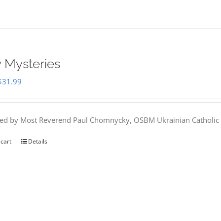
 Mysteries
Original
Current
$
31.99
price
price
was:
is:
hed by Most Reverend Paul Chomnycky, OSBM Ukrainian Catholic 
$35.95.
$31.99.
 cart
Details