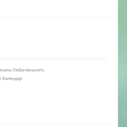
инала Любачівського.
і Календар