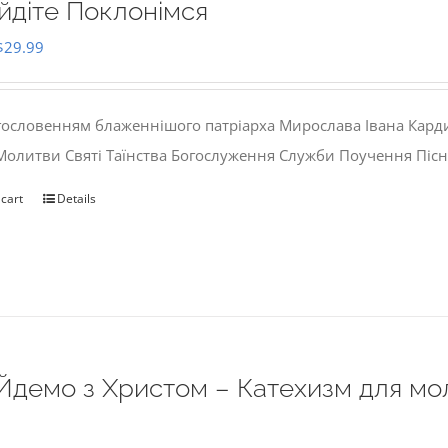
йдіте Поклонімся
Original
Current
$
29.99
price
price
was:
is:
гословенням блаженнішого патріарха Мирослава Івана Кард
$35.00.
$29.99.
 Молитви Святі Таїнства Богослуження Служби Поучення Пісн
 cart
Details
Йдемо з Христом – Катехизм для мо