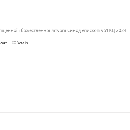
ященної і божественної літургії Синод єпископів УГКЦ 2024
 cart
Details