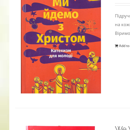
Підруч
на кож
Віримо
Add to
We W