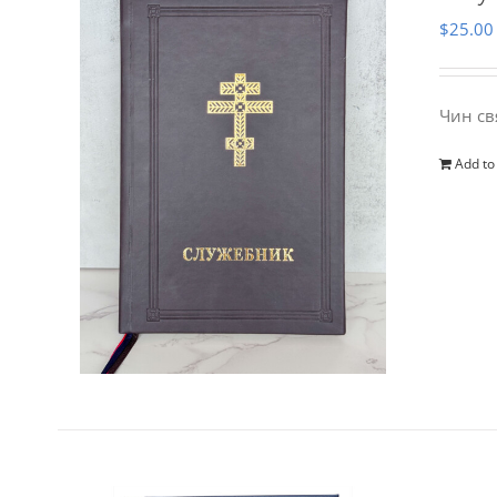
$
25.00
Чин св
Add to