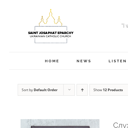
Skip
to
content
“I
HOME
NEWS
LISTEN
Sort by
Default Order
Show
12 Products
Слу