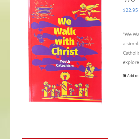
$
22.95
"We Wal
a simpl
Catholi
explore
Add to