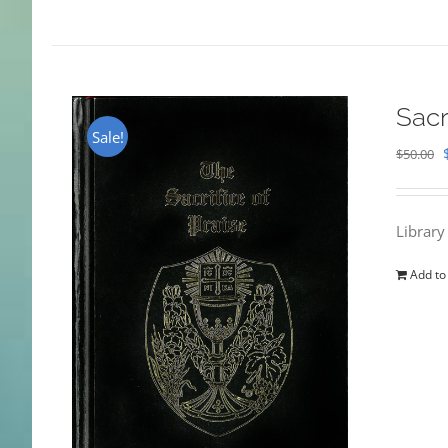
Sacr
Sale!
$
50.00
Library
Add to