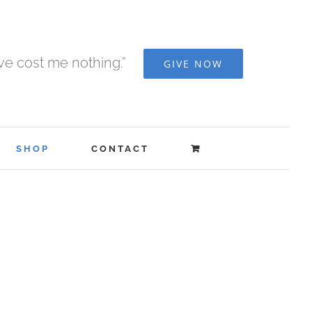
ave cost me nothing.”
GIVE NOW
SHOP
CONTACT