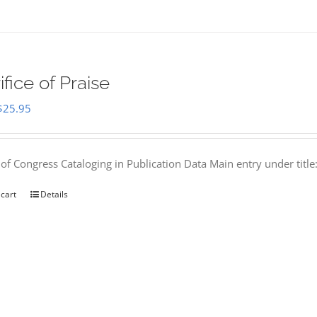
ifice of Praise
Original
Current
$
25.95
price
price
was:
is:
 of Congress Cataloging in Publication Data Main entry under titl
$50.00.
$25.95.
 cart
Details