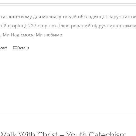
ник катехизму для молоді у тведій обкладинці. Підручник 
ній сторінці. 227 сторінок. Ілюстрований підручник катехиз
, Ми Надіємося, Ми любимо.
 cart
Details
alk With Christ – Youth Catechism