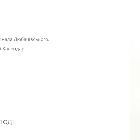
инала Любачівського.
і Календар
лоді