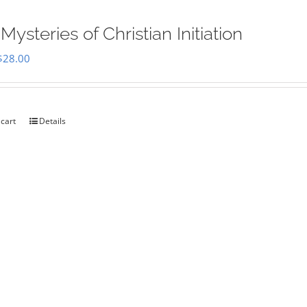
Mysteries of Christian Initiation
Original
Current
$
28.00
price
price
was:
is:
$35.00.
$28.00.
 cart
Details