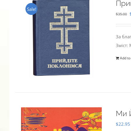
При
Sale!
$
35.00
За бла
Зміст:
Add to
Ми 
$
22.95