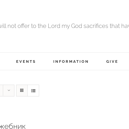
 will not offer to the Lord my God sacrifices that h
EVENTS
INFORMATION
GIVE
жебник