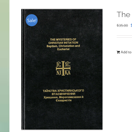
The 
Sale!
$
35.00
Add to