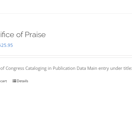
ifice of Praise
Original
Current
$
25.95
price
price
was:
is:
 of Congress Cataloging in Publication Data Main entry under titl
$50.00.
$25.95.
 cart
Details