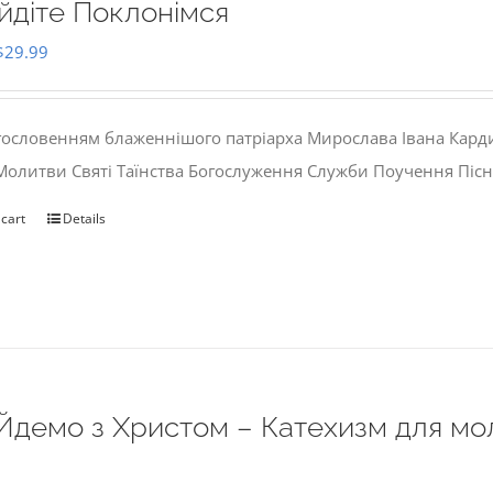
йдіте Поклонімся
Original
Current
$
29.99
price
price
was:
is:
гословенням блаженнішого патріарха Мирослава Івана Кард
$35.00.
$29.99.
 Молитви Святі Таїнства Богослуження Служби Поучення Пісн
 cart
Details
Йдемо з Христом – Катехизм для мо