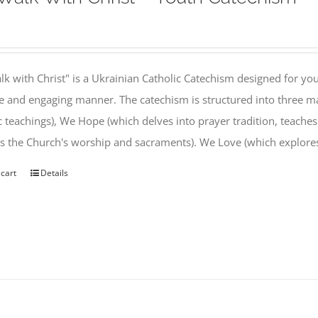
k with Christ" is a Ukrainian Catholic Catechism designed for you
e and engaging manner. The catechism is structured into three ma
c teachings), We Hope (which delves into prayer tradition, teache
s the Church's worship and sacraments). We Love (which explor
 cart
Details