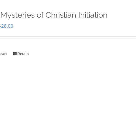
Mysteries of Christian Initiation
Original
Current
$
28.00
price
price
was:
is:
$35.00.
$28.00.
 cart
Details