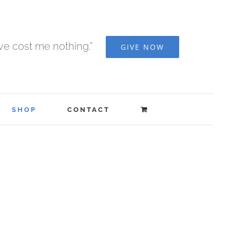
ave cost me nothing.”
GIVE NOW
SHOP
CONTACT