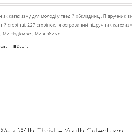
ник катехизму для молоді у тведій обкладинці. Підручник 
ній сторінці. 227 сторінок. Ілюстрований підручник катехиз
, Ми Надіємося, Ми любимо.
 cart
Details
alk With Christ – Youth Catechism