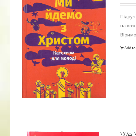
Підруч
на кож
Віримо
Add to
We W