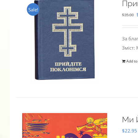
При
Sale!
$
35.00
За бла
Зміст:
Add to
Ми 
$
22.95