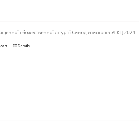
ященної і божественної літургії Синод єпископів УГКЦ 2024
 cart
Details