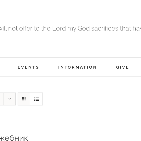
 will not offer to the Lord my God sacrifices that h
EVENTS
INFORMATION
GIVE
жебник