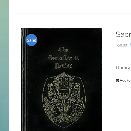
Sacr
Sale!
$
50.00
Library
Add to