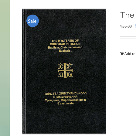
The 
Sale!
$
35.00
Add to