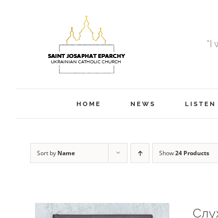
Skip
to
content
“I
HOME
NEWS
LISTEN
Sort by
Name
Show
24 Products
Слу