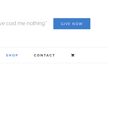
ave cost me nothing.”
GIVE NOW
SHOP
CONTACT