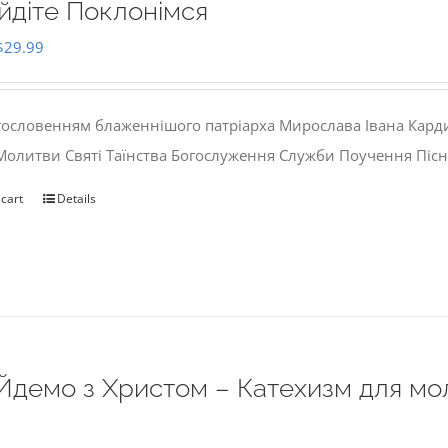
йдіте Поклонімся
Original
Current
$
29.99
price
price
was:
is:
гословенням блаженнішого патріарха Мирослава Івана Кард
$35.00.
$29.99.
 Молитви Святі Таїнства Богослуження Служби Поучення Пісн
 cart
Details
Йдемо з Христом – Катехизм для мо