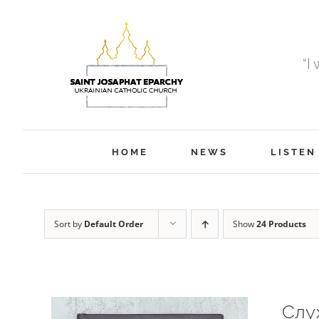
Skip
to
content
“I
HOME
NEWS
LISTEN
Sort by
Default Order
Show
24 Products
Слу