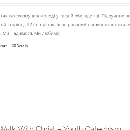
ник катехизму для молоді у тведій обкладинці. Підручник 
ній сторінці. 227 сторінок. Ілюстрований підручник катехиз
, Ми Надіємося, Ми любимо.
 cart
Details
alk With Christ – Youth Catechism