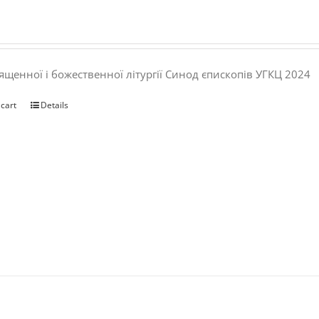
ященної і божественної літургії Синод єпископів УГКЦ 2024
 cart
Details