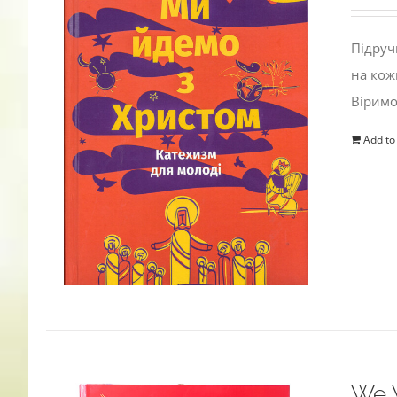
Підруч
на кож
Віримо
Add to
We W