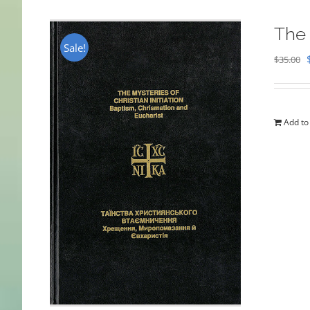
The 
Sale!
$
35.00
Add to