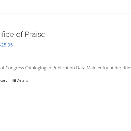
ifice of Praise
Original
Current
$
25.95
price
price
was:
is:
 of Congress Cataloging in Publication Data Main entry under titl
$50.00.
$25.95.
 cart
Details