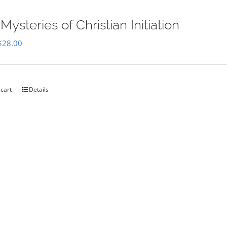
Mysteries of Christian Initiation
Original
Current
$
28.00
price
price
was:
is:
$35.00.
$28.00.
 cart
Details