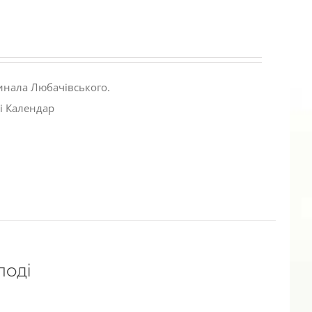
инала Любачівського.
і Календар
лоді