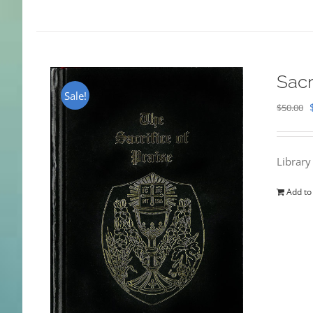
Sacr
Sale!
$
50.00
Library
Add to