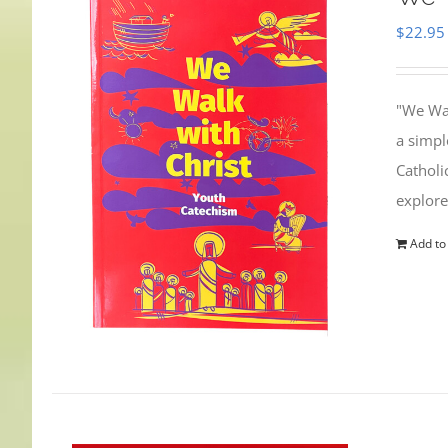
$
22.95
"We Wal
a simpl
Catholi
explore
Add to