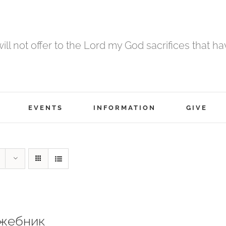
 will not offer to the Lord my God sacrifices that h
EVENTS
INFORMATION
GIVE
жебник