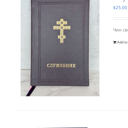
$
25.00
Чин св
Add to