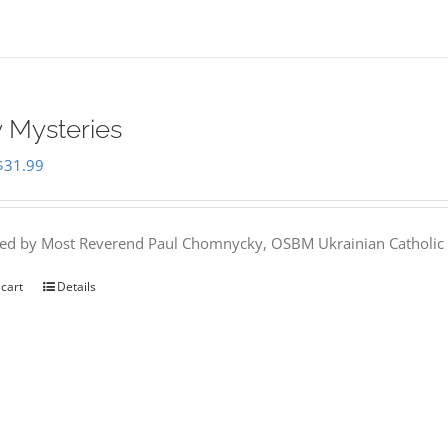
 Mysteries
Original
Current
$
31.99
price
price
was:
is:
hed by Most Reverend Paul Chomnycky, OSBM Ukrainian Catholic 
$35.95.
$31.99.
 cart
Details