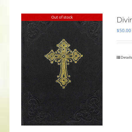
Out of stock
Divi
$
50.00
Detail