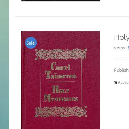
Holy
Sale!
$
35.95
Publis
Add to