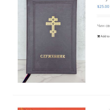
$
25.00
Чин св
Add to