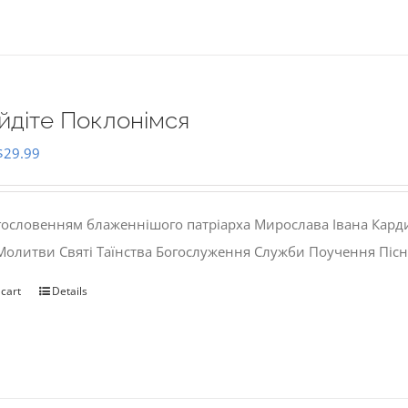
йдіте Поклонімся
Original
Current
$
29.99
price
price
was:
is:
гословенням блаженнішого патріарха Мирослава Івана Кард
$35.00.
$29.99.
 Молитви Святі Таїнства Богослуження Служби Поучення Пісн
 cart
Details