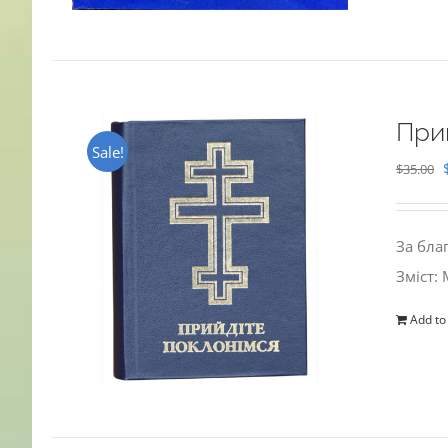
При
Sale!
$
35.00
За бла
Зміст:
Add to