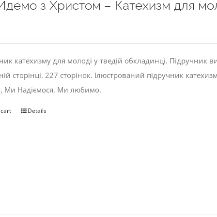
Йдемо з Христом – Катехизм для мо
ник катехизму для молоді у тведій обкладинці. Підручник 
ній сторінці. 227 сторінок. Ілюстрований підручник катехиз
, Ми Надіємося, Ми любимо.
 cart
Details