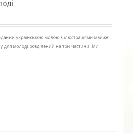
лоді
виданий українською мовою з ілюстраціями майже
му для молоді розділений на три частини: Ми