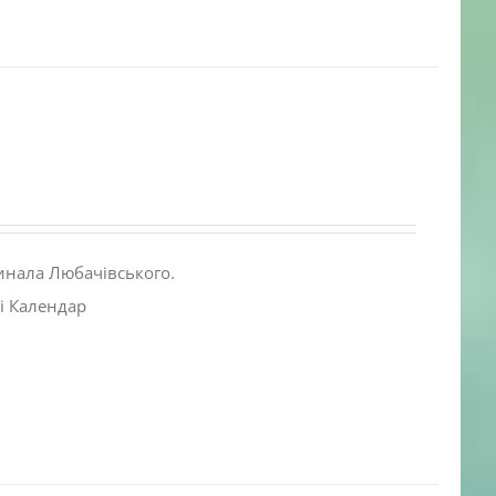
инала Любачівського.
і Календар