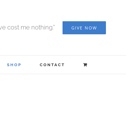
ave cost me nothing.”
GIVE NOW
SHOP
CONTACT