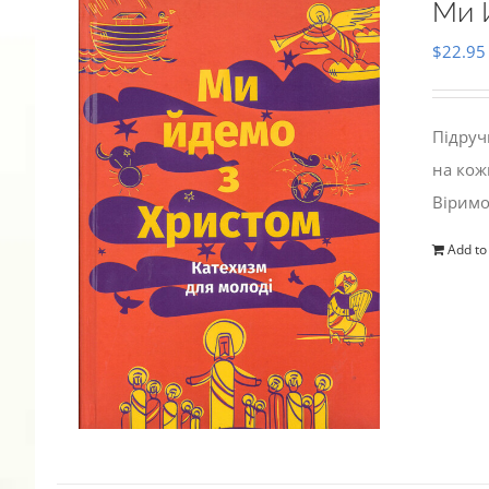
Ми 
$
22.95
Підруч
на кож
Віримо
Add to