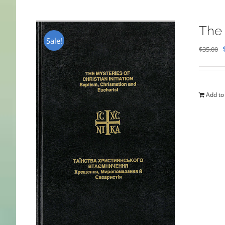
The 
Sale!
$
35.00
Add to