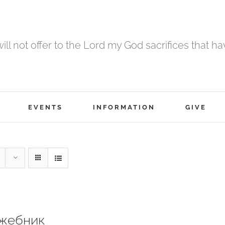
 will not offer to the Lord my God sacrifices that h
EVENTS
INFORMATION
GIVE
жебник