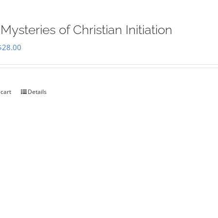
Mysteries of Christian Initiation
Original
Current
$
28.00
price
price
was:
is:
$35.00.
$28.00.
 cart
Details