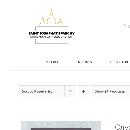
Skip
to
content
“I
HOME
NEWS
LISTEN
Sort by
Popularity
Show
24 Products
Слу