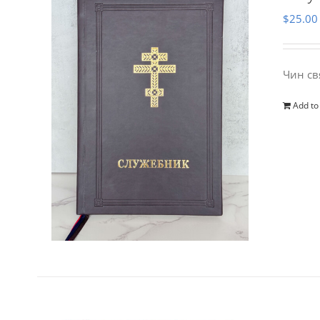
$
25.00
Чин св
Add to