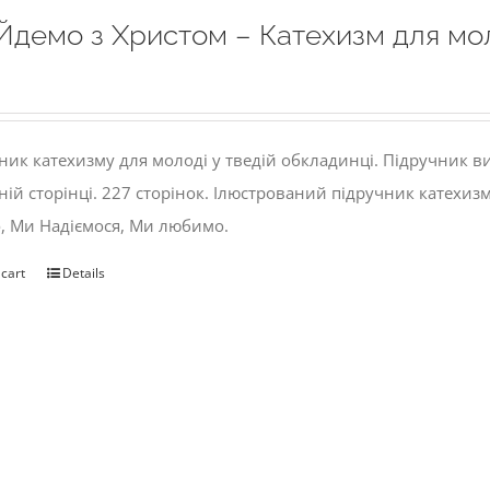
Йдемо з Христом – Катехизм для мо
ник катехизму для молоді у тведій обкладинці. Підручник 
ній сторінці. 227 сторінок. Ілюстрований підручник катехиз
, Ми Надіємося, Ми любимо.
 cart
Details