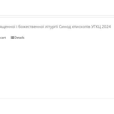
ященної і божественної літургії Синод єпископів УГКЦ 2024
 cart
Details