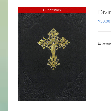
Out of stock
Divi
$
50.00
Detail