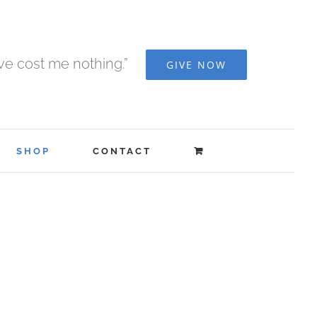
ave cost me nothing.”
GIVE NOW
SHOP
CONTACT