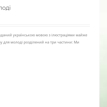
лоді
виданий українською мовою з ілюстраціями майже
му для молоді розділений на три частини: Ми