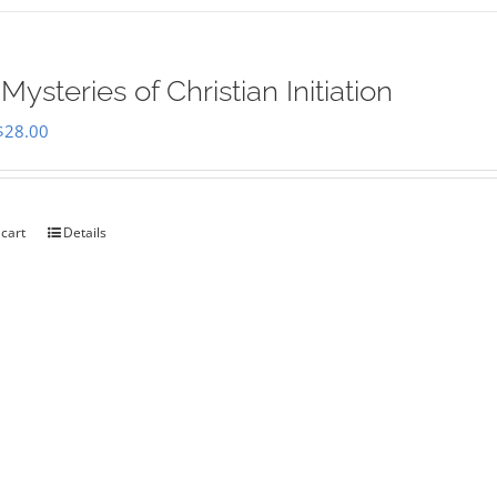
Mysteries of Christian Initiation
Original
Current
$
28.00
price
price
was:
is:
$35.00.
$28.00.
 cart
Details