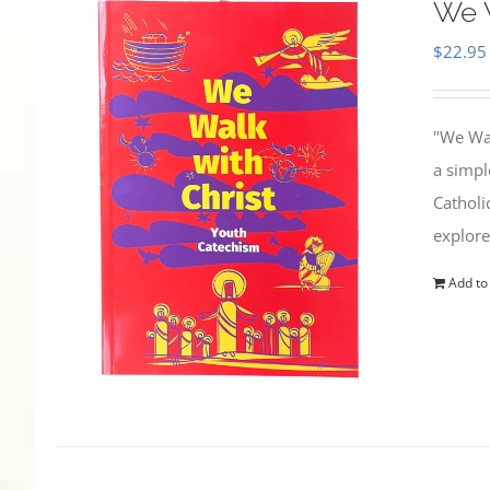
We W
$
22.95
"We Wal
a simpl
Catholi
explore
Add to