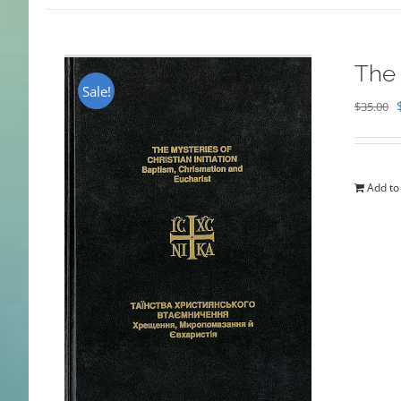
The 
Sale!
$
35.00
Add to