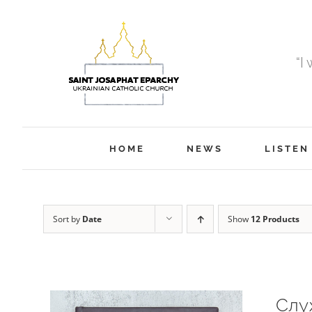
Skip
to
content
“I
HOME
NEWS
LISTEN
Sort by
Date
Show
12 Products
Слу