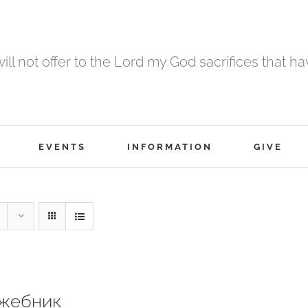
 will not offer to the Lord my God sacrifices that h
EVENTS
INFORMATION
GIVE
жебник