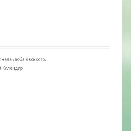
инала Любачівського.
і Календар