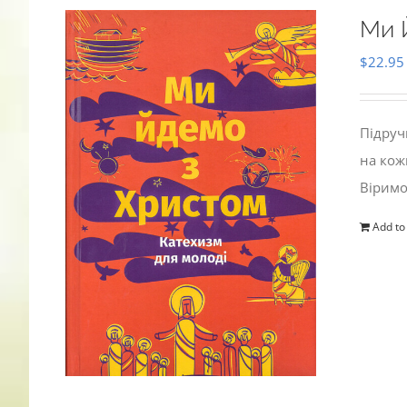
Ми 
$
22.95
Підруч
на кож
Віримо
Add to