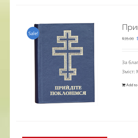
При
Sale!
$
35.00
За бла
Зміст:
Add to