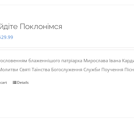
йдіте Поклонімся
Original
Current
$
29.99
price
price
was:
is:
гословенням блаженнішого патріарха Мирослава Івана Кард
$35.00.
$29.99.
 Молитви Святі Таїнства Богослуження Служби Поучення Пісн
 cart
Details