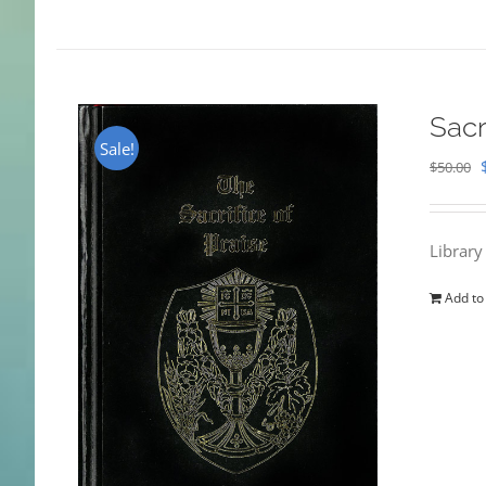
Sacr
Sale!
$
50.00
Library
Add to