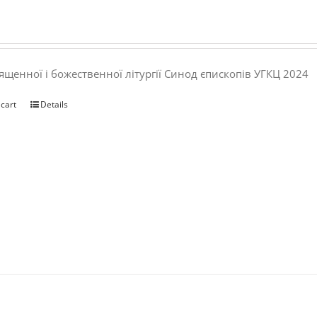
ященної і божественної літургії Синод єпископів УГКЦ 2024
 cart
Details