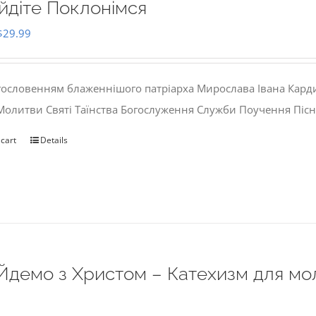
йдіте Поклонімся
Original
Current
$
29.99
price
price
was:
is:
гословенням блаженнішого патріарха Мирослава Івана Кард
$35.00.
$29.99.
 Молитви Святі Таїнства Богослуження Служби Поучення Пісн
 cart
Details
Йдемо з Христом – Катехизм для мо