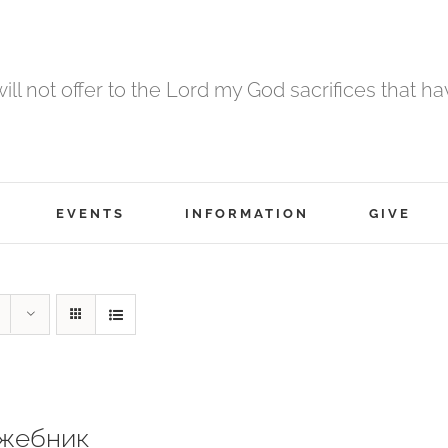
 will not offer to the Lord my God sacrifices that h
EVENTS
INFORMATION
GIVE
жебник