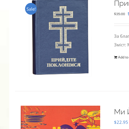
При
Sale!
$
35.00
За бла
Зміст:
Add to
Ми 
$
22.95