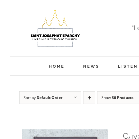
Skip
to
content
“I
HOME
NEWS
LISTEN
Sort by
Default Order
Show
36 Products
Слу