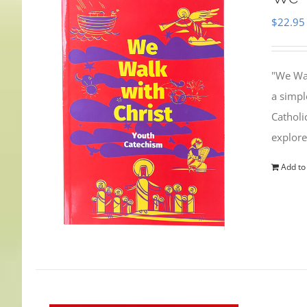
$
22.95
"We Wal
a simpl
Catholi
explore
Add to