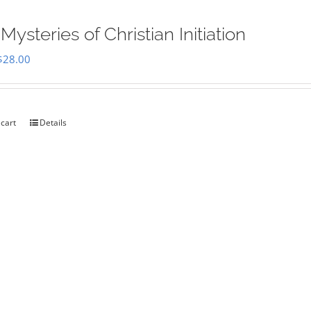
Mysteries of Christian Initiation
Original
Current
$
28.00
price
price
was:
is:
$35.00.
$28.00.
 cart
Details