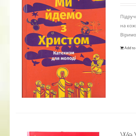
Підруч
на кож
Віримо
Add to
We W