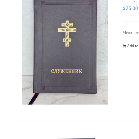
$
25.00
Чин св
Add to