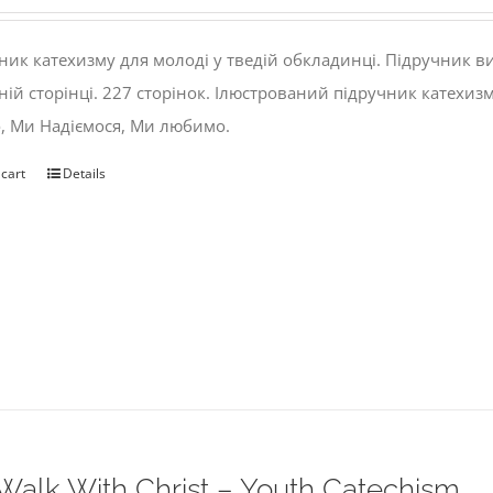
ник катехизму для молоді у тведій обкладинці. Підручник 
ній сторінці. 227 сторінок. Ілюстрований підручник катехиз
, Ми Надіємося, Ми любимо.
 cart
Details
alk With Christ – Youth Catechism