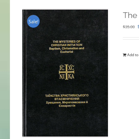
The 
Sale!
$
35.00
Add to