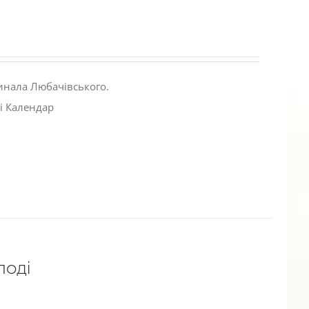
инала Любачівського.
і Календар
лоді