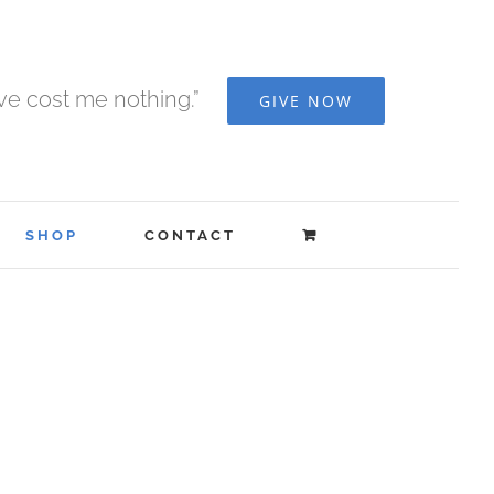
ave cost me nothing.”
GIVE NOW
SHOP
CONTACT