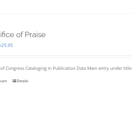
ifice of Praise
Original
Current
$
25.95
price
price
was:
is:
 of Congress Cataloging in Publication Data Main entry under titl
$50.00.
$25.95.
 cart
Details