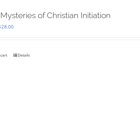
Mysteries of Christian Initiation
Original
Current
$
28.00
price
price
was:
is:
$35.00.
$28.00.
 cart
Details