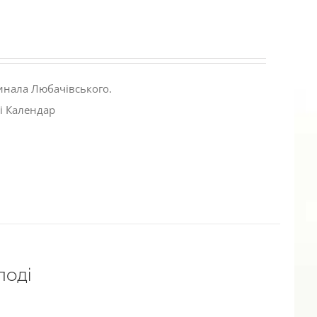
инала Любачівського.
і Календар
лоді