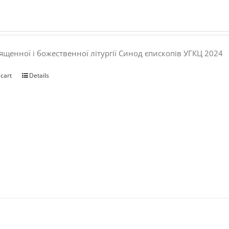
ященної і божественної літургії Синод єпископів УГКЦ 2024
 cart
Details