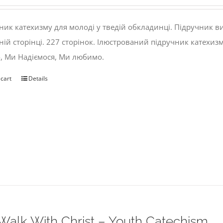
ник катехизму для молоді у тведій обкладинці. Підручник 
ній сторінці. 227 сторінок. Ілюстрований підручник катехиз
, Ми Надіємося, Ми любимо.
 cart
Details
alk With Christ – Youth Catechism