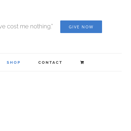
ave cost me nothing.”
GIVE NOW
SHOP
CONTACT