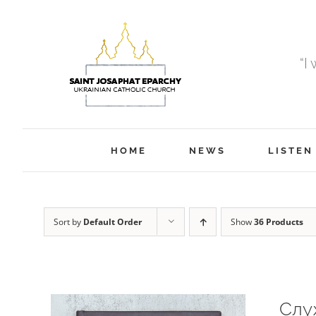
Skip
to
content
“I
HOME
NEWS
LISTEN
Sort by
Default Order
Show
36 Products
Слу