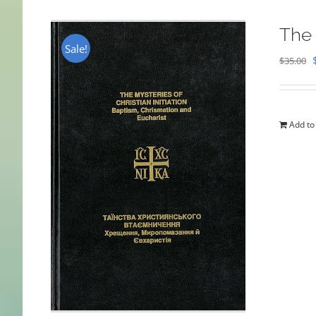
The 
Sale!
$
35.00
Add to