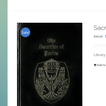
Sacr
Sale!
$
50.00
Library
Add to