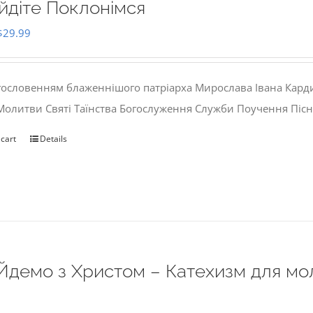
йдіте Поклонімся
Original
Current
$
29.99
price
price
was:
is:
гословенням блаженнішого патріарха Мирослава Івана Кард
$35.00.
$29.99.
 Молитви Святі Таїнства Богослуження Служби Поучення Пісн
 cart
Details
Йдемо з Христом – Катехизм для мо