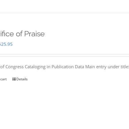
ifice of Praise
Original
Current
$
25.95
price
price
was:
is:
 of Congress Cataloging in Publication Data Main entry under titl
$50.00.
$25.95.
 cart
Details