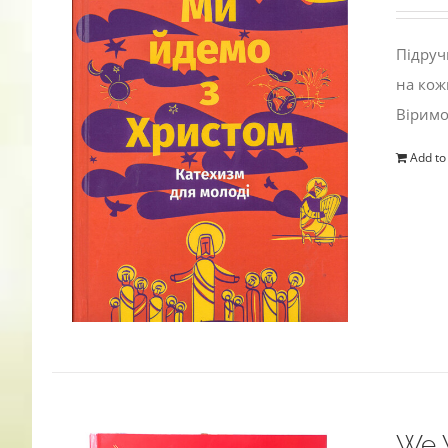
Підруч
на кож
Віримо
Add to
We W