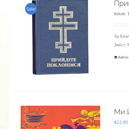
При
Sale!
$
35.00
За бла
Зміст:
Add to
Ми 
$
22.95