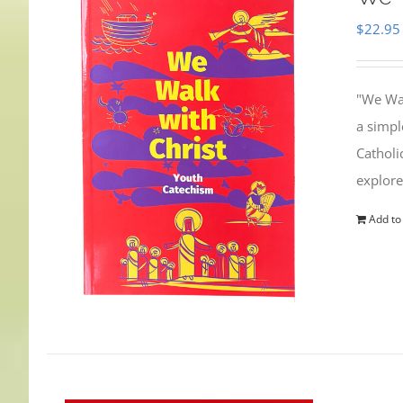
$
22.95
"We Wal
a simpl
Catholi
explore
Add to