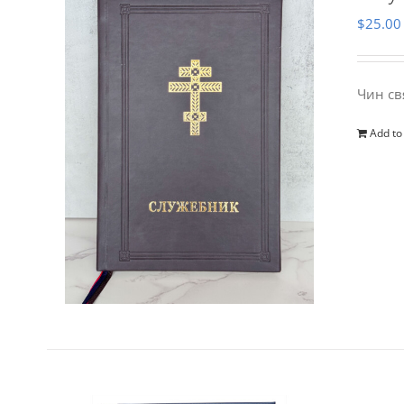
$
25.00
Чин св
Add to