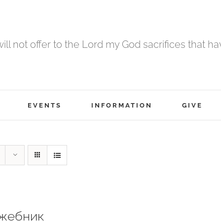
 will not offer to the Lord my God sacrifices that h
EVENTS
INFORMATION
GIVE
жебник