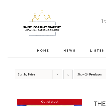
Skip
to
content
“I
HOME
NEWS
LISTEN
Sort by
Price
Show
24 Products
Out of stock
THE