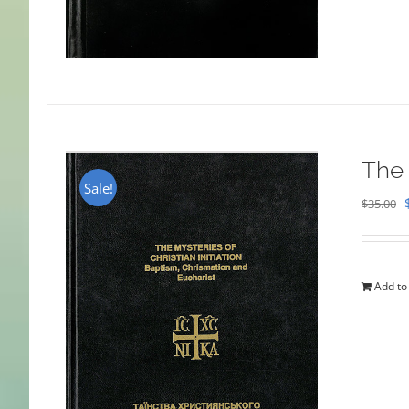
The 
Sale!
$
35.00
Add to