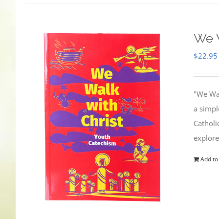
We W
$
22.95
"We Wal
a simpl
Catholi
explore
Add to