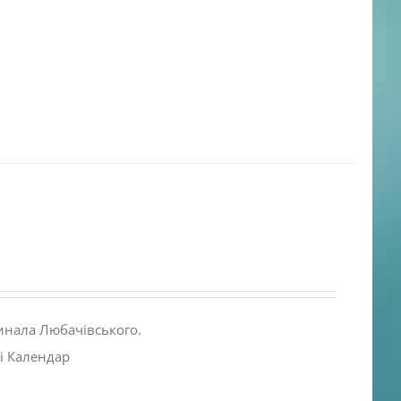
инала Любачівського.
і Календар