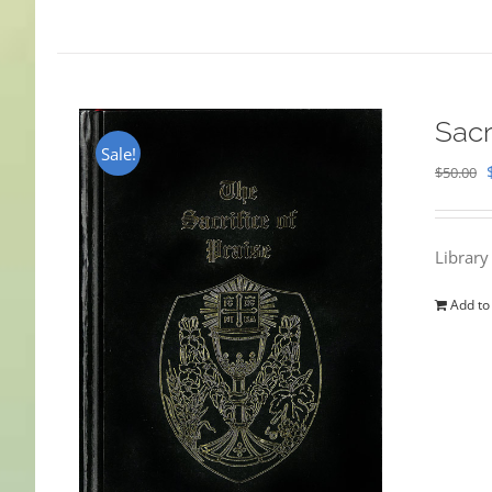
Sacr
Sale!
$
50.00
Library
Add to