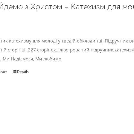
Йдемо з Христом – Катехизм для мо
ник катехизму для молоді у тведій обкладинці. Підручник 
ній сторінці. 227 сторінок. Ілюстрований підручник катехиз
, Ми Надіємося, Ми любимо.
 cart
Details