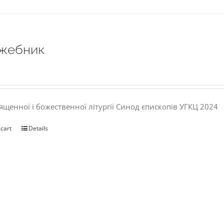
жебник
ященної і божественної літургії Синод єпископів УГКЦ 2024
 cart
Details