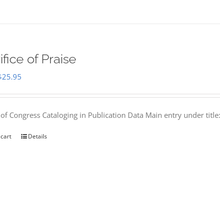
ifice of Praise
Original
Current
$
25.95
price
price
was:
is:
 of Congress Cataloging in Publication Data Main entry under titl
$50.00.
$25.95.
 cart
Details