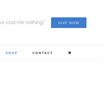
ave cost me nothing.”
GIVE NOW
SHOP
CONTACT