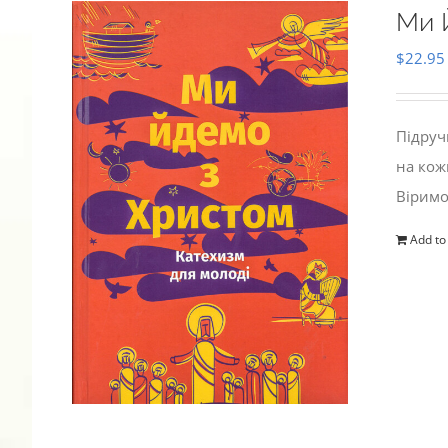
Ми 
$
22.95
Підруч
на кож
Віримо
Add to