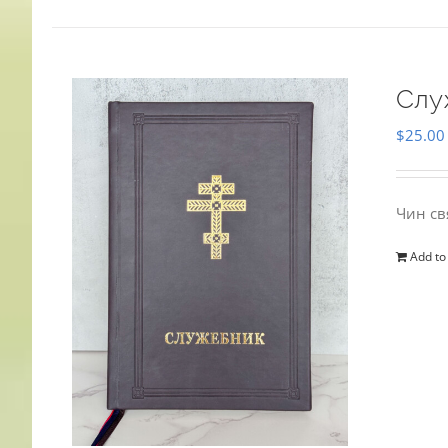
Слу
$
25.00
Чин св
Add to