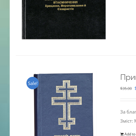
При
Sale!
$
35.00
За бла
Зміст:
Add to