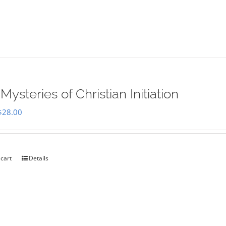
Mysteries of Christian Initiation
Original
Current
$
28.00
price
price
was:
is:
$35.00.
$28.00.
 cart
Details