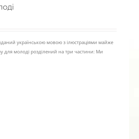
лоді
виданий українською мовою з ілюстраціями майже
му для молоді розділений на три частини: Ми