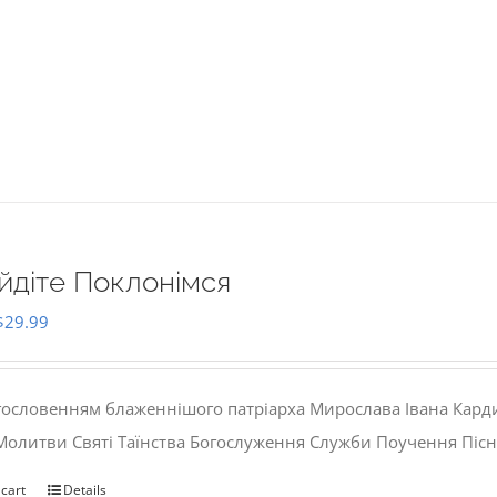
йдіте Поклонімся
Original
Current
$
29.99
price
price
was:
is:
гословенням блаженнішого патріарха Мирослава Івана Кард
$35.00.
$29.99.
 Молитви Святі Таїнства Богослуження Служби Поучення Пісн
 cart
Details