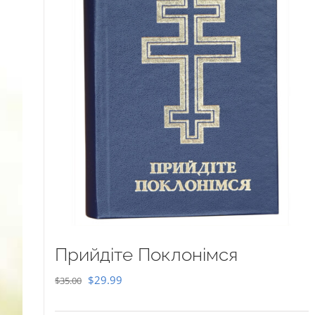
Прийдіте Поклонімся
Original
Current
$
29.99
$
35.00
price
price