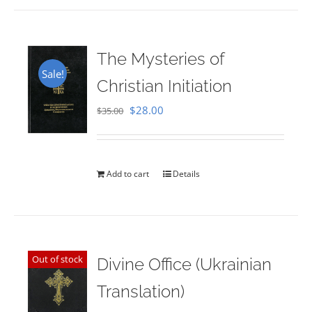
The Mysteries of
Sale!
Christian Initiation
Original
Current
$
28.00
$
35.00
price
price
was:
is:
$35.00.
$28.00.
Add to cart
Details
Out of stock
Divine Office (Ukrainian
Translation)