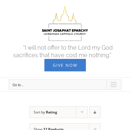
Skip
to
content
“I will not offer to the Lord my God
sacrifices that have cost me nothing.”
GIVE NOW
Go to...
Sort by
Rating
Show
12 Products