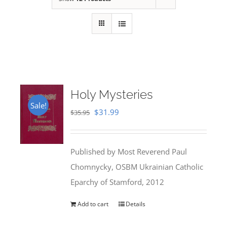
Holy Mysteries
Sale!
Original
Current
$
31.99
$
35.95
price
price
was:
is:
Published by Most Reverend Paul
$35.95.
$31.99.
Chomnycky, OSBM Ukrainian Catholic
Eparchy of Stamford, 2012
Add to cart
Details