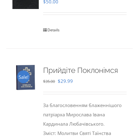
$
50.00
Details
Прийдіте Поклонімся
Sale!
Original
Current
$
29.99
$
35.00
price
price
was:
is:
За благословенням блаженнішого
$35.00.
$29.99.
патріарха Мирослава Івана
Кардинала Любачівського.
Зміст: Молитви Святі Таїнства