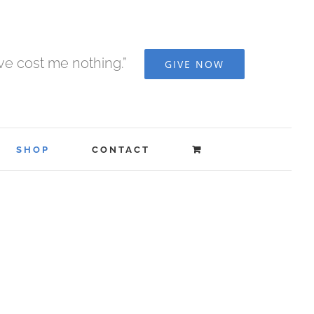
ave cost me nothing.”
GIVE NOW
SHOP
CONTACT