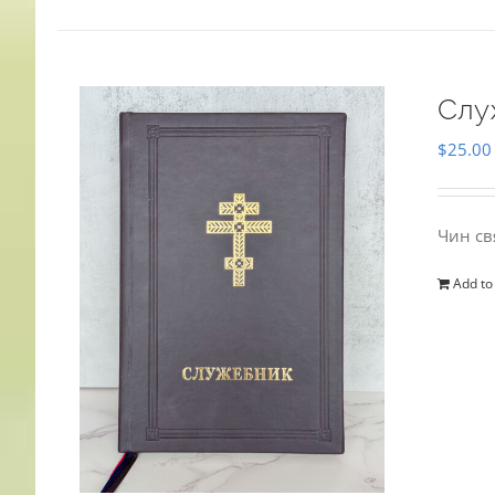
Слу
$
25.00
Чин св
Add to