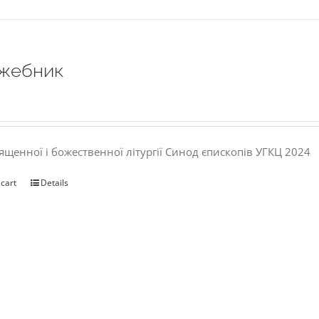
жебник
ященної і божественної літургії Синод єпископів УГКЦ 2024
 cart
Details