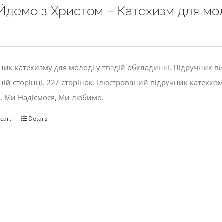
Йдемо з Христом – Катехизм для мо
ник катехизму для молоді у тведій обкладинці. Підручник 
ній сторінці. 227 сторінок. Ілюстрований підручник катехиз
, Ми Надіємося, Ми любимо.
 cart
Details