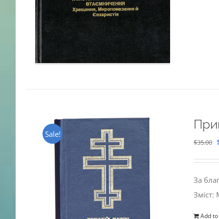
При
Sale!
$
35.00
За бла
Зміст:
Add to