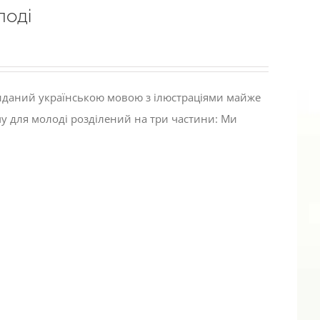
лоді
виданий українською мовою з ілюстраціями майже
му для молоді розділений на три частини: Ми