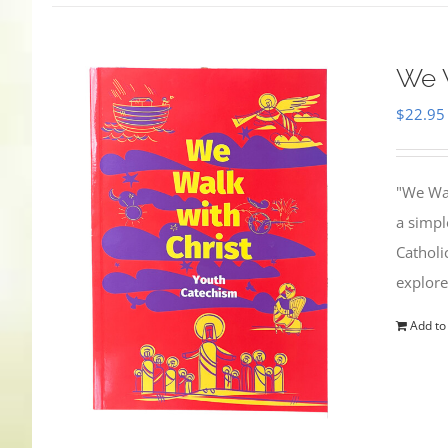
We W
$
22.95
"We Wal
a simpl
Catholi
explore
Add to