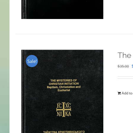
The 
Sale!
$
35.00
Add to