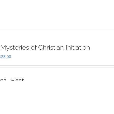
Mysteries of Christian Initiation
Original
Current
$
28.00
price
price
was:
is:
$35.00.
$28.00.
 cart
Details