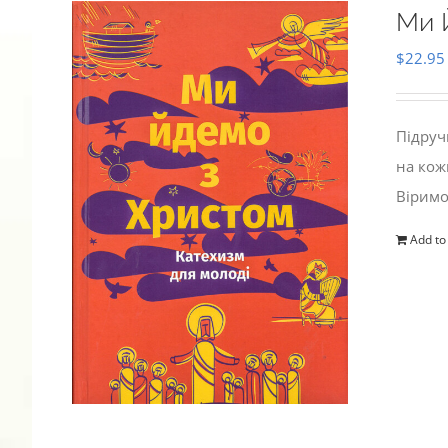
Ми 
$
22.95
Підруч
на кож
Віримо
Add to