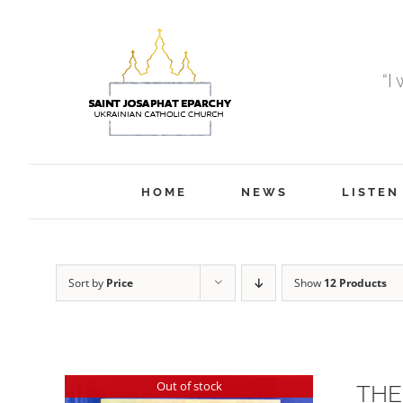
Skip
to
content
“I
HOME
NEWS
LISTEN
Sort by
Price
Show
12 Products
Out of stock
THE