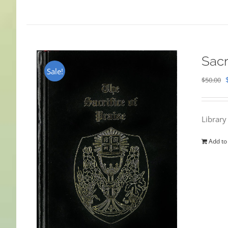
Sacr
Sale!
$
50.00
Library
Add to