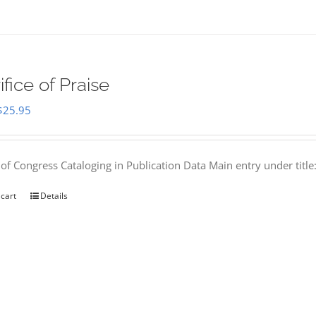
ifice of Praise
Original
Current
$
25.95
price
price
was:
is:
 of Congress Cataloging in Publication Data Main entry under titl
$50.00.
$25.95.
 cart
Details