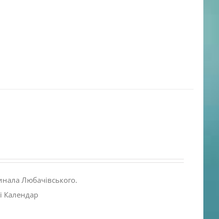
инала Любачівського.
і Календар