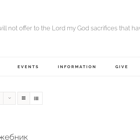
 will not offer to the Lord my God sacrifices that h
EVENTS
INFORMATION
GIVE
жебник