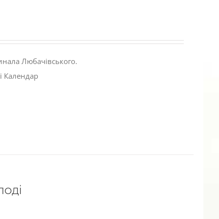
инала Любачівського.
і Календар
лоді