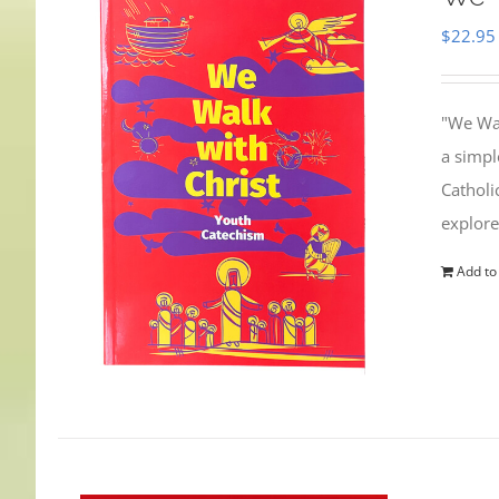
$
22.95
"We Wal
a simpl
Catholi
explore
Add to