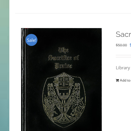
Sacr
Sale!
$
50.00
Library
Add to