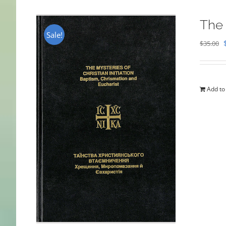
The 
Sale!
$
35.00
Add to