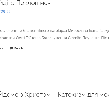
йдіте Поклонімся
Original
Current
$
29.99
price
price
was:
is:
гословенням блаженнішого патріарха Мирослава Івана Кард
$35.00.
$29.99.
 Молитви Святі Таїнства Богослуження Служби Поучення Пісн
 cart
Details
Йдемо з Христом – Катехизм для мо