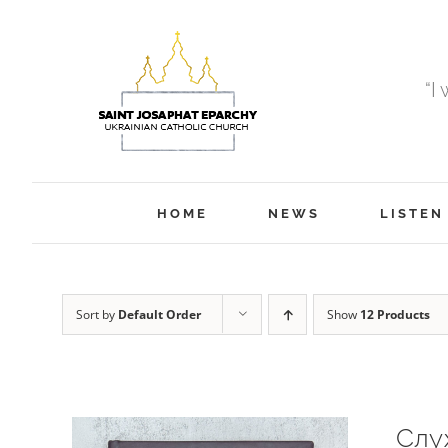
Skip
to
content
“I
HOME
NEWS
LISTEN
Sort by
Default Order
Show
12 Products
Слу