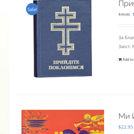
При
Sale!
$
35.00
За бла
Зміст:
Add to
Ми 
$
22.95