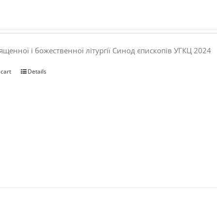
ященної і божественної літургії Синод єпископів УГКЦ 2024
 cart
Details