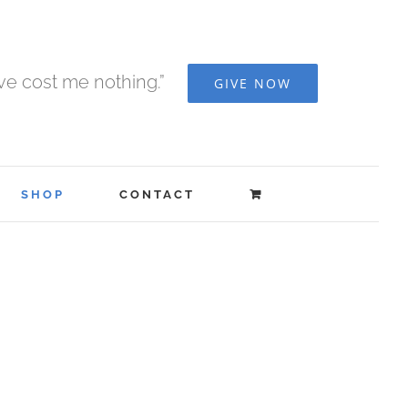
ave cost me nothing.”
GIVE NOW
SHOP
CONTACT