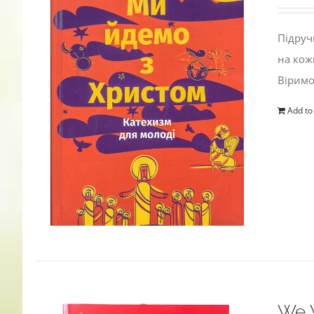
Підруч
на кож
Віримо
Add to
We W