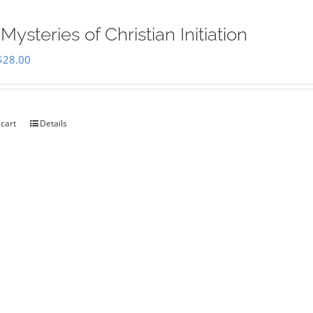
Mysteries of Christian Initiation
Original
Current
$
28.00
price
price
was:
is:
$35.00.
$28.00.
 cart
Details