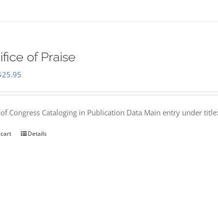
ifice of Praise
Original
Current
$
25.95
price
price
was:
is:
 of Congress Cataloging in Publication Data Main entry under titl
$50.00.
$25.95.
 cart
Details