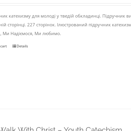
ник катехизму для молоді у тведій обкладинці. Підручник 
ній сторінці. 227 сторінок. Ілюстрований підручник катехиз
, Ми Надіємося, Ми любимо.
 cart
Details
alk With Christ – Youth Catechism