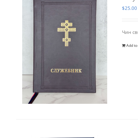
$
25.00
Чин св
Add to